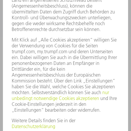
BRANCHEN
UNTERNEHMEN
KARRIERE
STELLENANGEBOTE
UNTERNEHMENSPROFIL
VORSTAND
GESCHÄFTSBERICHT
UNTERNEHMENSGRUNDSÄTZE
COMPLIANCE
HINWEISGEBERSYSTEM
SECURITY
PRESSEMITTEILUNGEN
MAGAZINE
LIEFERANTEN
NACHHALTIGKEIT
UMWELT & KLIMA
SOZIALES & GESELLSCHAFT
UNTERNEHMENSFÜHRUNG