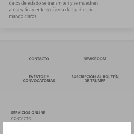
datos de estado se transmiten y se muestran
automáticamente en forma de cuadros de
mando claros.
CONTACTO
NEWSROOM
EVENTOS Y
SUSCRIPCIÓN AL BOLETÍN
CONVOCATORIAS
DE TRUMPF
SERVICIOS ONLINE
CONTACTO
SEDES
EVENTOS Y CONVOCATORIAS