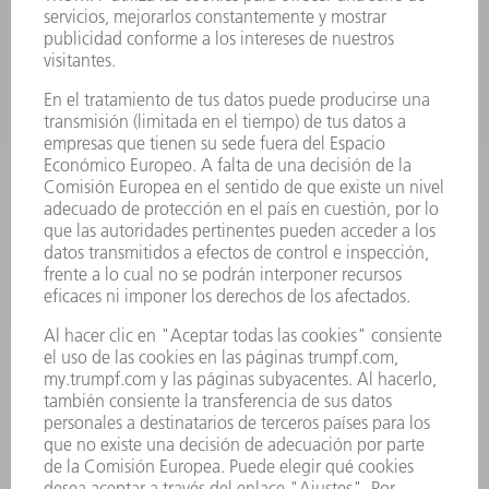
PRODUCTOS
MÁQUINAS Y SISTEMAS
LÁSER
ELECTRÓNICA DE POTENCIA
HERRAMIENTAS PORTÁTILES
FÁBRICA INTELIGENTE
SOFTWARE
SERVICIOS
APLICACIONES
SECTORES
EMPRESA
CARRERA PROFESIONAL
OFERTAS DE TRABAJO
PERFIL DE LA EMPRESA
JUNTA DIRECTIVA
INFORME ANUAL
PRINCIPIOS CORPORATIVOS
CUMPLIMIENTO
SISTEMA DE INFORMADORES
SEGURIDAD
COMUNICADOS DE PRENSA
REVISTAS
SOSTENIBILIDAD