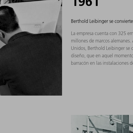
1961
Berthold Leibinger se convierte
La empresa cuenta con 325 em
millones de marcos alemanes. 
Unidos, Berthold Leibinger se 
diseño, que en aquel momento 
barracón en las instalaciones 