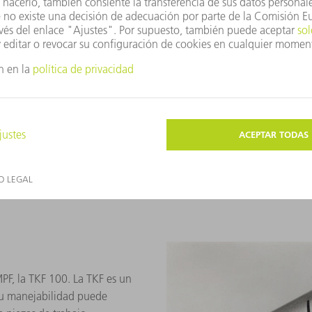
Comienzo de una orientación i
En Zug, Suiza, se crea en 1963 l
sigue la filial de Farmington,
extensión internacional de la 
importantes. El objetivo es con
Por ello, TRUMPF se instala m
Asia, en ocasiones también co
se instala en Grüsch, en el can
traslada toda la producción de 
fabrican también máquinas lás
PF, la TKF 100. La TKF es un
 su manejabilidad puede