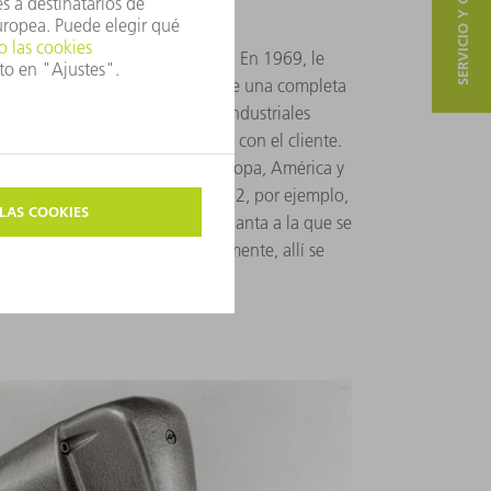
SERVICIO Y CONTACTO
nternacional sostenida
a primera filial en el extranjero. En 1969, le
 Estados Unidos. Es el comienzo de una completa
empresa en todos los mercados industriales
seguir la mayor cercanía posible con el cliente.
uy pronto con gran fuerza en Europa, América y
n plantas de producción. En 1982, por ejemplo,
tón suizo de los Grisones, una planta a la que se
herramientas eléctricas. Actualmente, allí se
er 2D y láseres de marcado.