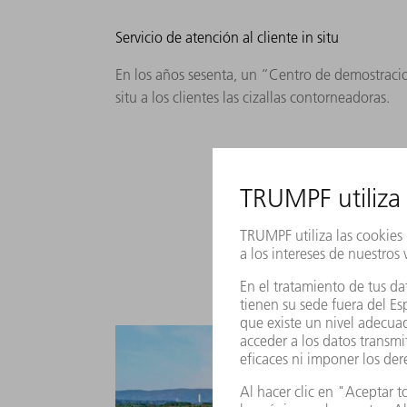
Servicio de atención al cliente in situ
En los años sesenta, un “Centro de demostraci
situ a los clientes las cizallas contorneadoras.