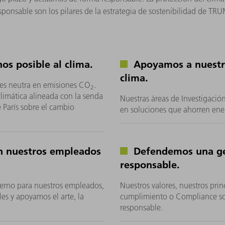
ponsable son los pilares de la estrategia de sostenibilidad de TRUM
s posible al clima.
Apoyamos a nuestros
clima.
 es neutra en emisiones CO
.
2
limática alineada con la senda
Nuestras áreas de Investigació
 París sobre el cambio
en soluciones que ahorren ene
 nuestros empleados
Defendemos una ge
responsable.
erno para nuestros empleados,
Nuestros valores, nuestros pri
s y apoyamos el arte, la
cumplimiento o Compliance son
responsable.