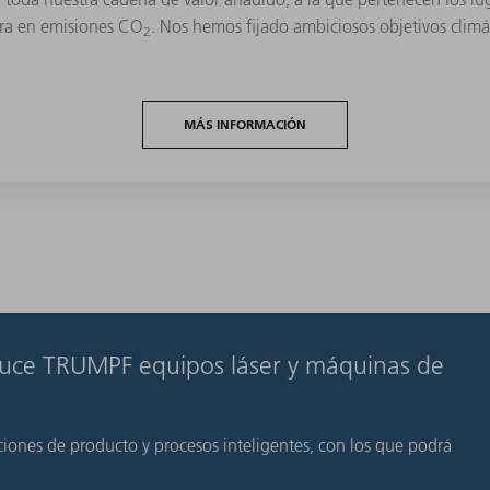
utra en emisiones CO
. Nos hemos fijado ambiciosos objetivos climá
2
MÁS INFORMACIÓN
duce TRUMPF equipos láser y máquinas de
iones de producto y procesos inteligentes, con los que podrá