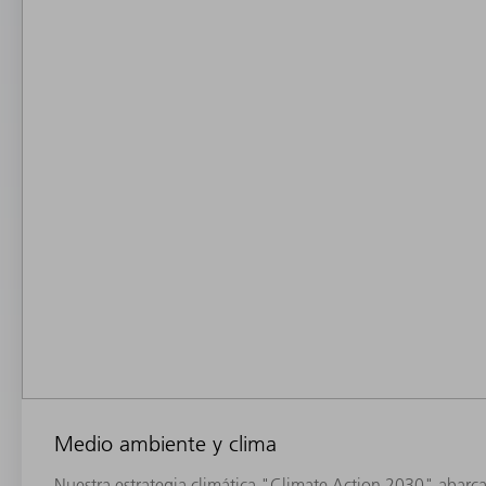
Medio ambiente y clima
Nuestra estrategia climática "Climate Action 2030" abarca