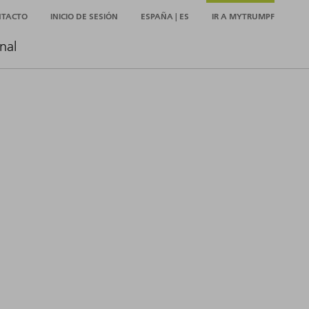
NTACTO
INICIO DE SESIÓN
ESPAÑA | ES
IR A MYTRUMPF
nal