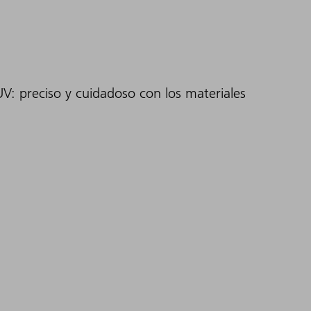
UV: preciso y cuidadoso con los materiales
bles