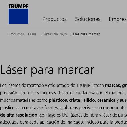
Productos
Soluciones
Empres
Productos
Laser
Fuentes del rayo
Láser para marcar
Láser para marcar
marcas, g
Los láseres de marcado y etiquetado de TRUMPF crean
precisión, contrastes fuertes y de forma cuidadosa con el materia
plásticos, cristal, silicio, cerámica
sus
muchos materiales como
y
plástico con contrastes fuertes, grabados precisos en component
de alta resolución
: con láseres UV, láseres de fibra y láser de pu
adecuada para cada aplicación de marcado, incluso para la produc