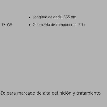
ipales
Longitud de onda: 355 nm
: 15 kW
Geometría de componente: 2D+
3D: para marcado de alta definición y tratamiento