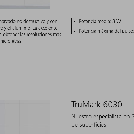
marcado no destructivo y con
Características princ
Potencia media: 3 W
re y el aluminio. La excelente
Potencia máxima del pulso
en obtener las resoluciones más
microletras.
TruMark 6030
Nuestro especialista en 
de superficies