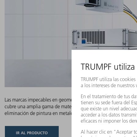
Las marcas impecables en geometrías complejas son la especiali
cubre una amplia gama de materiales: desde las marcas más finas
eliminación de pintura en metales, con la máxima estabilidad d
IR AL PRODUCTO