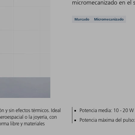
micromecanizado en el se
Aplicaciones compati
Marcado
Micromecanizado
n y sin efectos térmicos. Ideal
Características princ
Potencia media: 10 - 20 W
eroespacial o la joyería, con
Potencia máxima del puls
orma libre y materiales