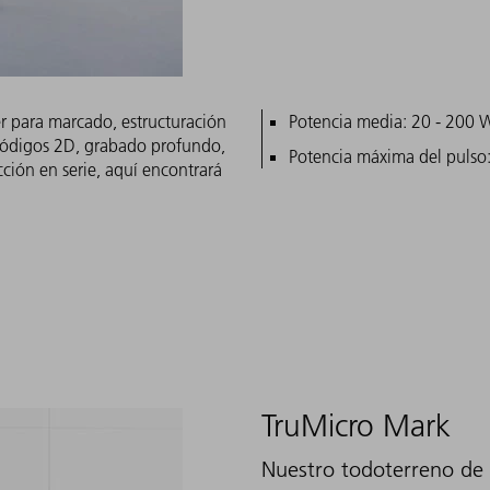
er para marcado, estructuración
Características princ
Potencia media: 20 - 200 
e códigos 2D, grabado profundo,
Potencia máxima del pulso
ción en serie, aquí encontrará
TruMicro Mark
Nuestro todoterreno de p