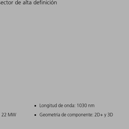
ctor de alta definición
bles
ipales
Longitud de onda: 1030 nm
o: 22 MW
Geometría de componente: 2D+ y 3D