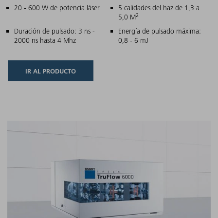
Características principales
20 - 600 W de potencia láser
5 calidades del haz de 1,3 a
2
5,0 M
Duración de pulsado: 3 ns -
Energía de pulsado máxima:
2000 ns hasta 4 Mhz
0,8 - 6 mJ
IR AL PRODUCTO