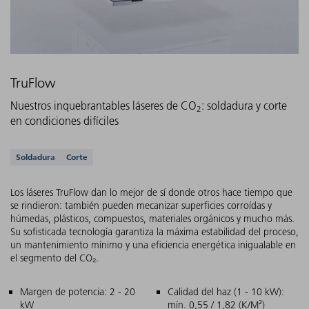
TruFlow
Nuestros inquebrantables láseres de CO
: soldadura y corte
2
en condiciones difíciles
Aplicaciones compatibles
Soldadura
Corte
Los láseres TruFlow dan lo mejor de sí donde otros hace tiempo que
se rindieron: también pueden mecanizar superficies corroídas y
húmedas, plásticos, compuestos, materiales orgánicos y mucho más.
Su sofisticada tecnología garantiza la máxima estabilidad del proceso,
un mantenimiento mínimo y una eficiencia energética inigualable en
el segmento del CO₂.
Características principales
Margen de potencia: 2 - 20
Calidad del haz (1 - 10 kW):
kW
mín. 0,55 / 1,82 (K/M²)