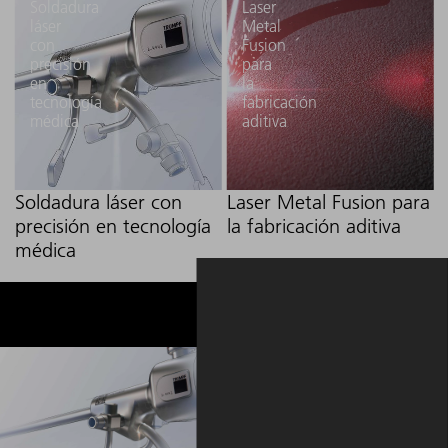
Soldadura
Laser
láser
Metal
con
Fusion
precisión
para
en
la
tecnología
fabricación
médica
aditiva
Soldadura láser con
Laser Metal Fusion para
precisión en tecnología
la fabricación aditiva
médica