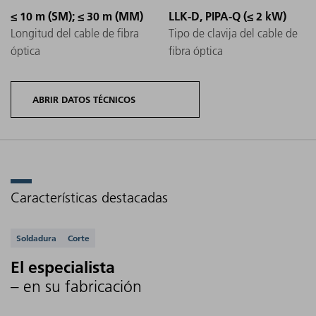
≤ 10 m (SM); ≤ 30 m (MM)
LLK-D, PIPA-Q (≤ 2 kW)
Longitud del cable de fibra
Tipo de clavija del cable de
óptica
fibra óptica
ABRIR DATOS TÉCNICOS
Características destacadas
Variantes
Margen
de
Cali
Aplicaciones compatibles
de
Longitud
Soldadura
Corte
producto
del 
potencia
de onda
TruFiber
típi
El especialista
del láser
P
– en su fabricación