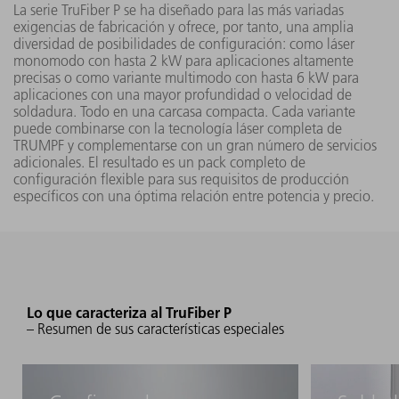
La serie TruFiber P se ha diseñado para las más variadas
exigencias de fabricación y ofrece, por tanto, una amplia
TruFiber
10 W -
diversidad de posibilidades de configuración: como láser
50x P
500 W
monomodo con hasta 2 kW para aplicaciones altamente
(FD89)
precisas o como variante multimodo con hasta 6 kW para
aplicaciones con una mayor profundidad o velocidad de
soldadura. Todo en una carcasa compacta. Cada variante
puede combinarse con la tecnología láser completa de
TruFiber
20 W -
TRUMPF y complementarse con un gran número de servicios
100x P
1000 W
adicionales. El resultado es un pack completo de
(FD89)
configuración flexible para sus requisitos de producción
0,38 (
específicos con una óptima relación entre potencia y precio.
1071 nm
≥ 2 (
mm▪m
TruFiber
30 W -
150x P
1500 W
(FD89)
Lo que caracteriza al TruFiber P
– Resumen de sus características especiales
TruFiber
40 W -
200x P
2000 W
(FD89)