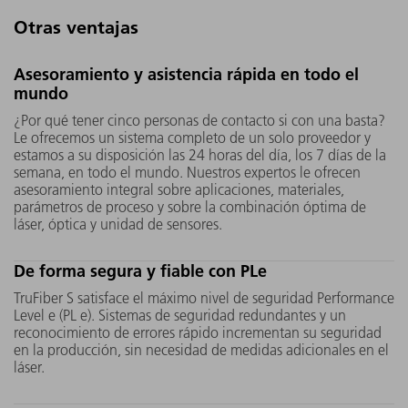
Otras ventajas
TruFiber P se ajusta a cada
La tecnol
Asesoramiento y asistencia rápida en todo el
aplicación concreta. Gracias a la
permite c
mundo
selección entre variantes
monomodo
¿Por qué tener cinco personas de contacto si con una basta?
monomodo o multimodo,
cable de f
Le ofrecemos un sistema completo de un solo proveedor y
estamos a su disposición las 24 horas del día, los 7 días de la
diámetros y longitudes de fibra
patentad
semana, en todo el mundo. Nuestros expertos le ofrecen
adecuados, así como ópticas y
permite r
asesoramiento integral sobre aplicaciones, materiales,
sensores apropiados, podrá
soldadura
parámetros de proceso y sobre la combinación óptima de
configurar el pack de solución
cobre, al
láser, óptica y unidad de sensores.
perfecto para las más variadas
construcc
tareas de mecanizado.
con una 
De forma segura y fiable con PLe
salpicadur
TruFiber S satisface el máximo nivel de seguridad Performance
Level e (PL e). Sistemas de seguridad redundantes y un
reconocimiento de errores rápido incrementan su seguridad
en la producción, sin necesidad de medidas adicionales en el
láser.