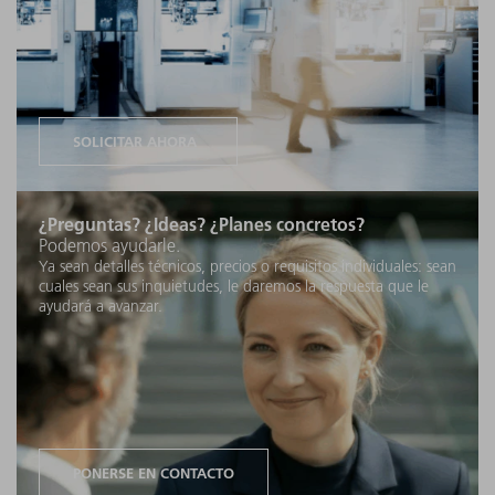
SOLICITAR AHORA
¿Preguntas? ¿Ideas? ¿Planes concretos?
Podemos ayudarle.
Ya sean detalles técnicos, precios o requisitos individuales: sean
cuales sean sus inquietudes, le daremos la respuesta que le
ayudará a avanzar.
PONERSE EN CONTACTO