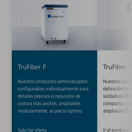
TruFiber P
TruFiber S
Nuestros productos personalizados:
Nuestros lásere
configurables individualmente para
definición he
detalles precisos o requisitos de
soldadura efic
costura más anchos, ampliables
compacto, cara
modularmente, al precio óptimo
ampliación fle
Solicitar oferta
Ir al producto