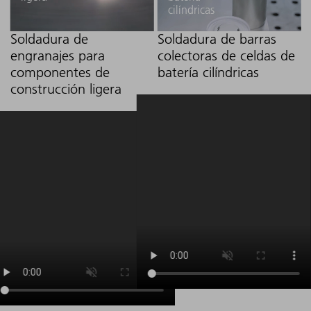
cilíndricas
Soldadura de
Soldadura de barras
engranajes para
colectoras de celdas de
componentes de
batería cilíndricas
construcción ligera