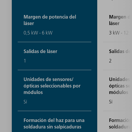
Margen de potencia del
Margen de
láser
láser
0,5 kW - 6 kW
3 kW - 12
Salidas de láser
Salidas de
1
2
Unidades de sensores/
Unidades 
ópticas seleccionables por
ópticas se
módulos
módulos
Sí
Sí
Formación del haz para una
Formación
soldadura sin salpicaduras
soldadura 