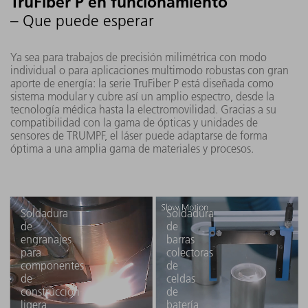
TruFiber P en funcionamiento
– Que puede esperar
Ya sea para trabajos de precisión milimétrica con modo
individual o para aplicaciones multimodo robustas con gran
aporte de energía: la serie TruFiber P está diseñada como
sistema modular y cubre así un amplio espectro, desde la
tecnología médica hasta la electromovilidad. Gracias a su
compatibilidad con la gama de ópticas y unidades de
sensores de TRUMPF, el láser puede adaptarse de forma
óptima a una amplia gama de materiales y procesos.
Soldadura
Soldadura
de
de
engranajes
barras
para
colectoras
componentes
de
de
celdas
construcción
de
ligera
batería