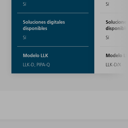
Sí
Sí
Soluciones digitales
Soluciones
disponibles
disponible
Sí
Sí
Modelo LLK
Modelo L
LLK-D, PIPA-Q
LLK-D/X