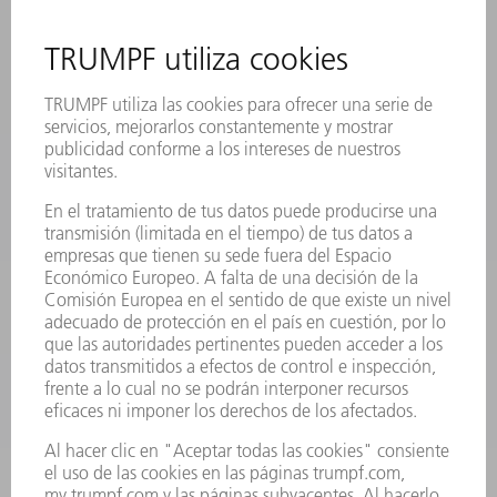
SEDES
EVENTOS Y CONVOCATORIAS
REGISTRO PARA EL BOLETÍN INFORMATIVO
MYTRUMPF
FICHAS TÉCNICAS DE SEGURIDAD
PRODUCTOS
MÁQUINAS Y SISTEMAS
LÁSER
ELECTRÓNICA DE POTENCIA
HERRAMIENTAS PORTÁTILES
FÁBRICA INTELIGENTE
SOFTWARE
SERVICIOS
APLICACIONES
SECTORES
EMPRESA
CARRERA PROFESIONAL
OFERTAS DE TRABAJO
PERFIL DE LA EMPRESA
JUNTA DIRECTIVA
INFORME ANUAL
PRINCIPIOS CORPORATIVOS
CUMPLIMIENTO