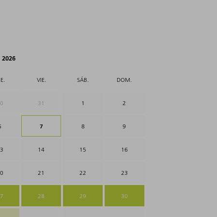
 2026
E.
VIE.
SÁB.
DOM.
0
31
1
2
6
7
8
9
3
14
15
16
0
21
22
23
7
28
29
30