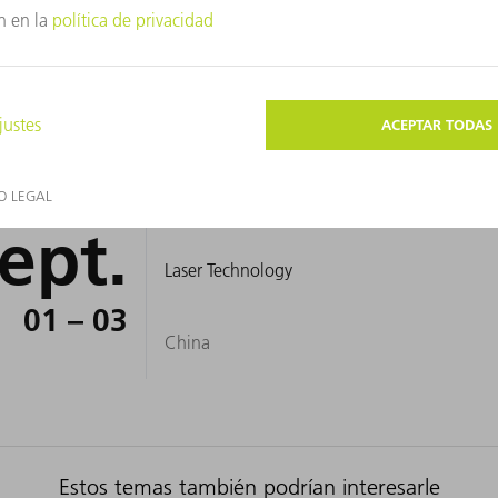
https://www.cseac.org.cn/
China
MEDTEC China 2026
2026
ept.
Laser Technology
01 – 03
China
Estos temas también podrían interesarle