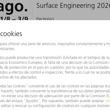
ago.
Surface Engineering 202
1/8 – 3/9
Electronics
Alemania
FERIA, EXPOSICIÓN
2026
Nave B1 Stand 260
ago.
CSEAC 2026
1/8 – 2/9
Electronics