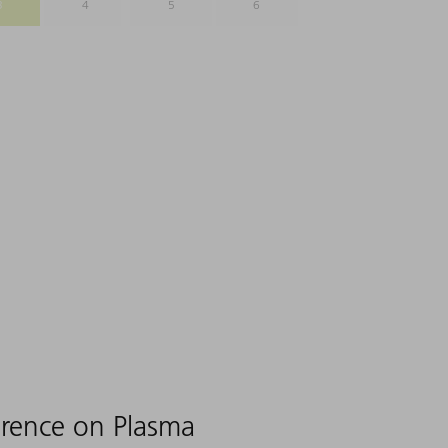
3
4
5
6
erence on Plasma