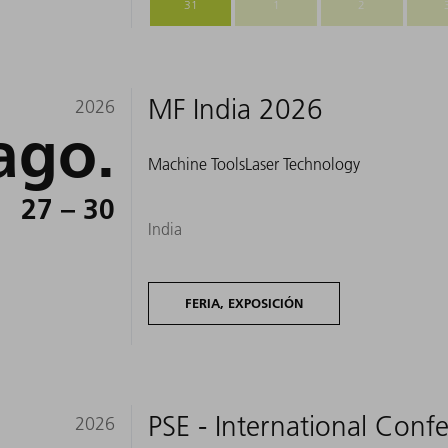
31
1
2
MF India 2026
2026
ago.
Machine Tools
Laser Technology
27 – 30
India
FERIA, EXPOSICIÓN
PSE - International Conf
2026