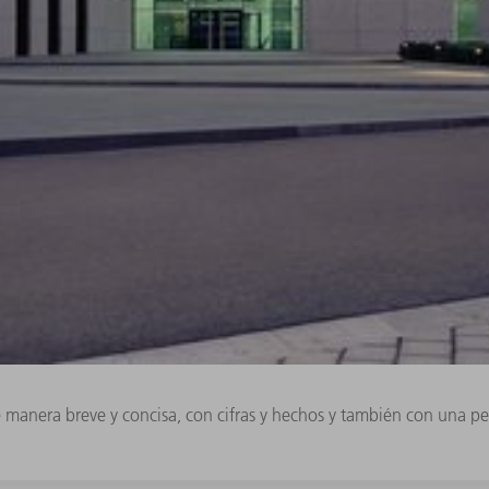
e manera breve y concisa, con cifras y hechos y también con una p