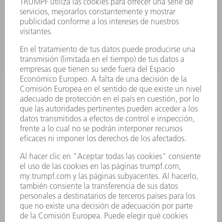
PRODUCTOS
MÁQUINAS Y SISTEMAS
LÁSER
ELECTRÓNICA DE POTENCIA
HERRAMIENTAS PORTÁTILES
FÁBRICA INTELIGENTE
SOFTWARE
SERVICIOS
APLICACIONES
SECTORES
EMPRESA
CARRERA PROFESIONAL
OFERTAS DE TRABAJO
PERFIL DE LA EMPRESA
JUNTA DIRECTIVA
INFORME ANUAL
PRINCIPIOS CORPORATIVOS
CUMPLIMIENTO
SISTEMA DE INFORMADORES
SEGURIDAD
COMUNICADOS DE PRENSA
REVISTAS