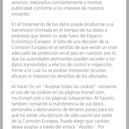
MÁQUINAS Y SISTEMAS
LÁSER
ELECTRÓNICA DE POTENCIA
HERRAMIENTAS PORTÁTILES
FÁBRICA INTELIGENTE
SOFTWARE
SERVICIOS
APLICACIONES
SECTORES
EMPRESA
CARRERA PROFESIONAL
OFERTAS DE TRABAJO
PERFIL DE LA EMPRESA
JUNTA DIRECTIVA
INFORME ANUAL
PRINCIPIOS CORPORATIVOS
CUMPLIMIENTO
SISTEMA DE INFORMADORES
SEGURIDAD
COMUNICADOS DE PRENSA
REVISTAS
SOSTENIBILIDAD