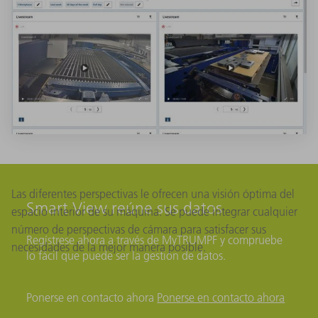
Las diferentes perspectivas le ofrecen una visión óptima del
Smart View reúne sus datos
espacio interior de su máquina. Se puede integrar cualquier
número de perspectivas de cámara para satisfacer sus
Regístrese ahora a través de MyTRUMPF y compruebe
necesidades de la mejor manera posible.
lo fácil que puede ser la gestión de datos.
Ponerse en contacto ahora
Ponerse en contacto ahora