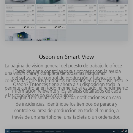
Oseon en Smart View
La página de visión general del puesto de trabajo le ofrece
¿También tiene controlados sus procesos con la ayuda
una visión clara y completa de todas las máquinas
del software de control de producción y fabricación de
conectadas y de los productos utilizados en cada caso. Esto le
Oseon? Entonces tiene ahora a su disposición toda la
permite controlar en todo momento el estado, el rendimiento
información relevante y los análisis detallados de cada
y las condiciones de sus máquinas.
máquina en Smart View. Reciba notificaciones en caso
de incidencias, identifique los tiempos de parada y
controle su área de producción en todo el mundo, a
través de un smartphone, una tableta o un ordenador.