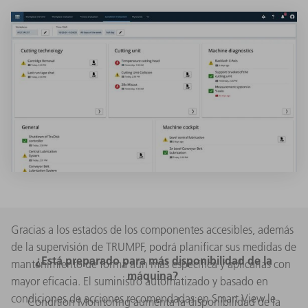
Gracias a los estados de los componentes accesibles, además
de la supervisión de TRUMPF, podrá planificar sus medidas de
¿Está preparado para más disponibilidad de la
mantenimiento de forma aún más específica y aplicarlas con
máquina?
mayor eficacia. El suministro automatizado y basado en
condiciones de acciones recomendadas en Smart View le
Condition Monitoring aumenta la disponibilidad de la