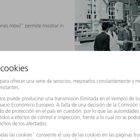
ones móvil” permite mostrar in
1963