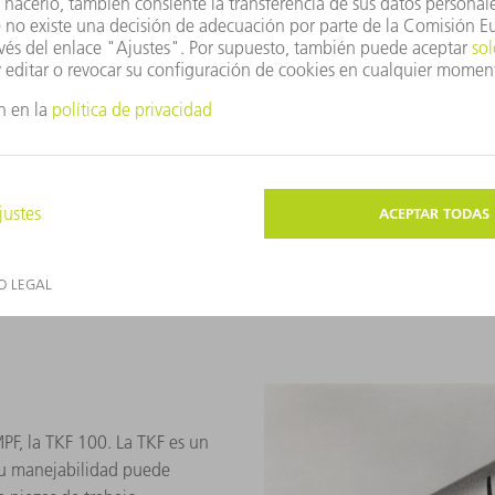
Comienzo de una orientación i
En Zug, Suiza, se crea en 1963 l
sigue la filial de Farmington,
extensión internacional de la 
importantes. El objetivo es con
Por ello, TRUMPF se instala m
Asia, en ocasiones también co
se instala en Grüsch, en el can
traslada toda la producción de 
fabrican también máquinas lás
PF, la TKF 100. La TKF es un
 su manejabilidad puede