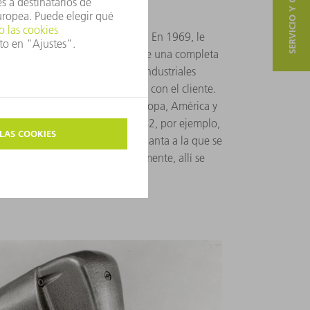
SERVICIO Y CONTACTO
nternacional sostenida
a primera filial en el extranjero. En 1969, le
 Estados Unidos. Es el comienzo de una completa
empresa en todos los mercados industriales
seguir la mayor cercanía posible con el cliente.
uy pronto con gran fuerza en Europa, América y
n plantas de producción. En 1982, por ejemplo,
tón suizo de los Grisones, una planta a la que se
herramientas eléctricas. Actualmente, allí se
er 2D y láseres de marcado.