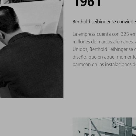
1961
Berthold Leibinger se convierte
La empresa cuenta con 325 em
millones de marcos alemanes. 
Unidos, Berthold Leibinger se 
diseño, que en aquel momento 
barracón en las instalaciones 