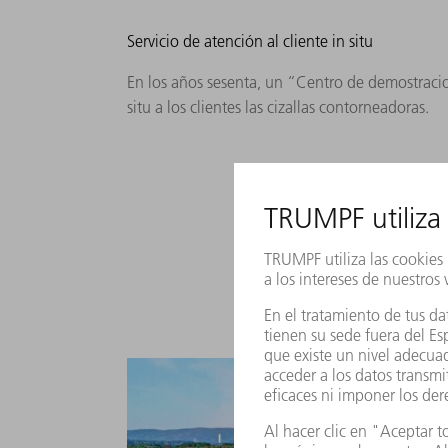
Servicio de atención al cliente in situ
En los años sesenta, un “Centro de demostraci
situ a los clientes las cizallas contorneadoras.