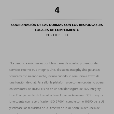
4
COORDINACIÓN DE LAS NORMAS CON LOS RESPONSABLES
LOCALES DE CUMPLIMIENTO
POR EJERCICIO
*La denuncia anónima es posible a través de nuestro proveedor de
servicios externo EQS Integrity Line. El sistema Integrity Line garantiza
técnicamente su anonimato, incluso cuando se comunica a través de
una función de chat. Para ello, la plataforma de comunicación no opera
en servidores de TRUMPF, sino en un servidor seguro de EQS Integrity
Line. El alojamiento de los datos tiene lugar en Alemania. EQS Integrity
Line cuenta con la certificación ISO 27001, cumple con el RGPD de la UE
y satisface los requisitos de la Directiva de la UE sobre la denuncia de