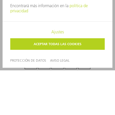
CUMPLIMIENTO
SISTEMA DE INFORMADORES
SEGURIDAD
COMUNICADOS DE PRENSA
REVISTAS
SOSTENIBILIDAD
MEDIO AMBIENTE Y CLIMA
SOCIEDAD Y EMPRESA
GESTIÓN EMPRESARIAL
AVISO LEGAL
PROTECCIÓN DE DATOS
COPYRIGHT Y MARCA REGISTRADA
AJUSTES DE PRIVACIDAD
© 2026 TRUMPF