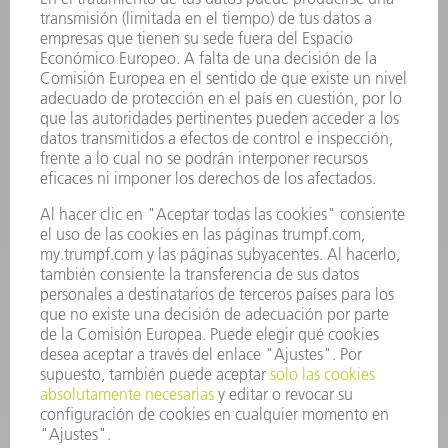
CONTACTO
SEDES
EVENTOS Y CONVOCATORIAS
REGISTRO PARA EL BOLETÍN INFORMATIVO
FICHAS TÉCNICAS DE SEGURIDAD
PRODUCTOS
MÁQUINAS Y SISTEMAS
LÁSER
ELECTRÓNICA DE POTENCIA
HERRAMIENTAS PORTÁTILES
FÁBRICA INTELIGENTE
SOFTWARE
SERVICIOS
APLICACIONES
SECTORES
EMPRESA
CARRERA PROFESIONAL
OFERTAS DE TRABAJO
PERFIL DE LA EMPRESA
JUNTA DIRECTIVA
INFORME ANUAL
PRINCIPIOS CORPORATIVOS