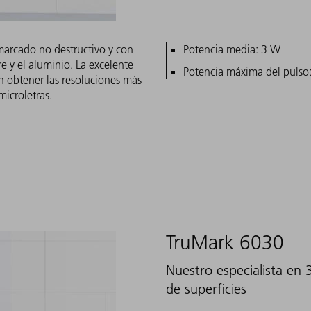
marcado no destructivo y con
Características princ
Potencia media: 3 W
re y el aluminio. La excelente
Potencia máxima del pulso
en obtener las resoluciones más
microletras.
TruMark 6030
Nuestro especialista en 
de superficies