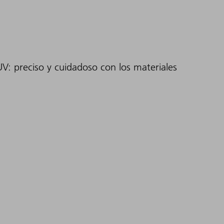
UV: preciso y cuidadoso con los materiales
bles