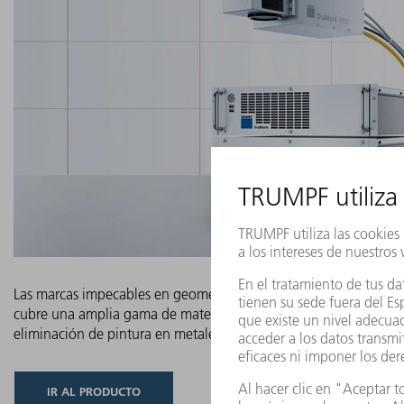
Las marcas impecables en geometrías complejas son la especiali
cubre una amplia gama de materiales: desde las marcas más finas
eliminación de pintura en metales, con la máxima estabilidad d
IR AL PRODUCTO