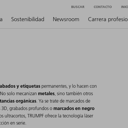
BUSCAR
CONTACTO
INI
a
Sostenibilidad
Newsroom
Carrera profesio
rabados y etiquetas
permanentes, y lo hacen con
metales
l. No solo mecanizan
, sino también otros
tancias orgánicas
. Ya se trate de marcados de
marcados en negro
es 3D, grabados profundos o
lsos ultracortos, TRUMPF ofrece la tecnología láser
ción en serie.