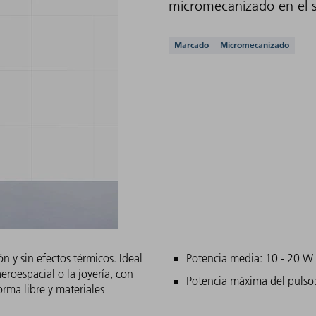
micromecanizado en el se
Aplicaciones compati
Marcado
Micromecanizado
n y sin efectos térmicos. Ideal
Características princ
Potencia media: 10 - 20 W
eroespacial o la joyería, con
Potencia máxima del puls
orma libre y materiales