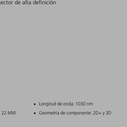
ctor de alta definición
bles
ipales
Longitud de onda: 1030 nm
o: 22 MW
Geometría de componente: 2D+ y 3D