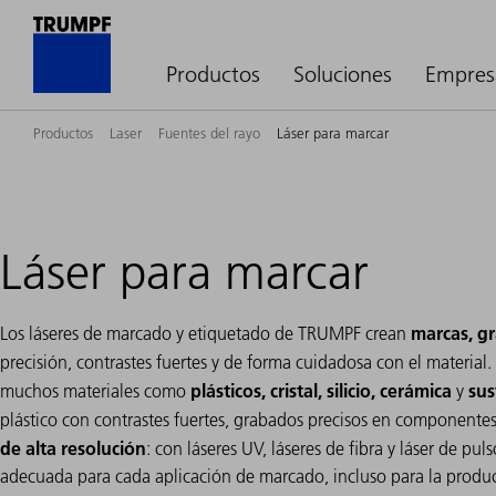
Productos
Soluciones
Empres
Productos
Laser
Fuentes del rayo
Láser para marcar
Láser para marcar
marcas, g
Los láseres de marcado y etiquetado de TRUMPF crean
precisión, contrastes fuertes y de forma cuidadosa con el materia
plásticos, cristal, silicio, cerámica
sus
muchos materiales como
y
plástico con contrastes fuertes, grabados precisos en component
de alta resolución
: con láseres UV, láseres de fibra y láser de pu
adecuada para cada aplicación de marcado, incluso para la produc