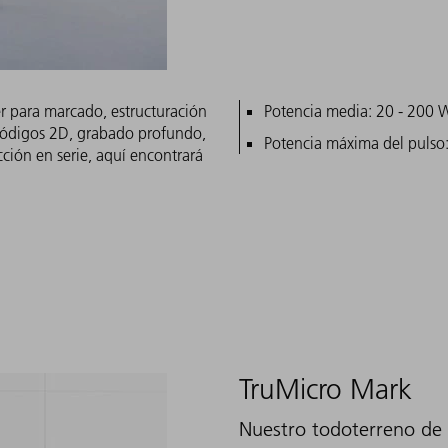
er para marcado, estructuración
Características princ
Potencia media: 20 - 200 
e códigos 2D, grabado profundo,
Potencia máxima del pulso
ción en serie, aquí encontrará
TruMicro Mark
Nuestro todoterreno de p