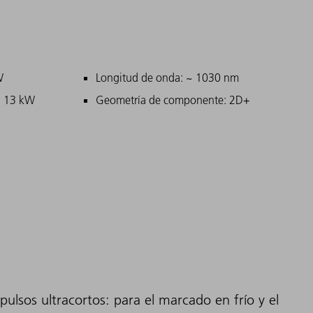
ipales
W
Longitud de onda: ~ 1030 nm
: 13 kW
Geometría de componente: 2D+
ulsos ultracortos: para el marcado en frío y el