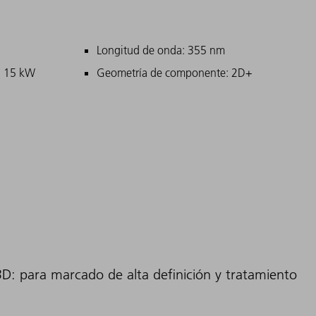
ipales
Longitud de onda: 355 nm
: 15 kW
Geometría de componente: 2D+
3D: para marcado de alta definición y tratamiento