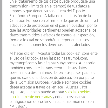
HERRAMIENTAS PORTÁTILES
FÁBRICA INTELIGENTE
SOFTWARE
SERVICIOS
APLICACIONES
SECTORES
EMPRESA
CARRERA PROFESIONAL
OFERTAS DE TRABAJO
PERFIL DE LA EMPRESA
JUNTA DIRECTIVA
INFORME ANUAL
PRINCIPIOS CORPORATIVOS
CUMPLIMIENTO
SISTEMA DE INFORMADORES
SEGURIDAD
COMUNICADOS DE PRENSA
REVISTAS
SOSTENIBILIDAD
MEDIO AMBIENTE Y CLIMA
SOCIEDAD Y EMPRESA
GESTIÓN EMPRESARIAL