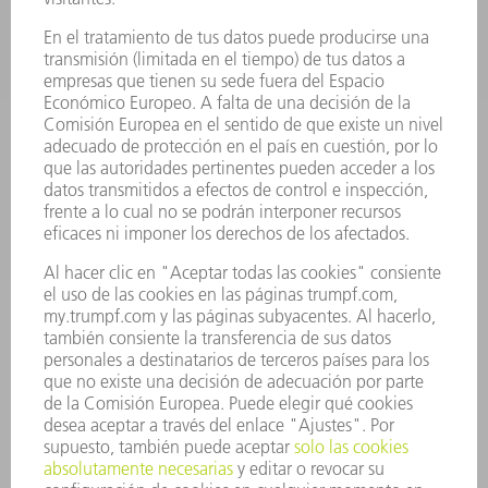
ELECTRÓNICA DE POTENCIA
HERRAMIENTAS PORTÁTILES
FÁBRICA INTELIGENTE
SOFTWARE
SERVICIOS
APLICACIONES
SECTORES
EMPRESA
CARRERA PROFESIONAL
OFERTAS DE TRABAJO
PERFIL DE LA EMPRESA
JUNTA DIRECTIVA
INFORME ANUAL
PRINCIPIOS CORPORATIVOS
CUMPLIMIENTO
SISTEMA DE INFORMADORES
SEGURIDAD
COMUNICADOS DE PRENSA
REVISTAS
SOSTENIBILIDAD
MEDIO AMBIENTE Y CLIMA
SOCIEDAD Y EMPRESA