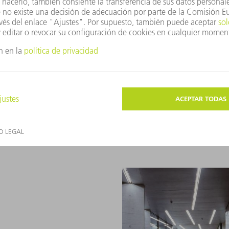
TRUMPF logra nuevas velocida
La máquina de corte por láser
máximas, incluso en chapas gr