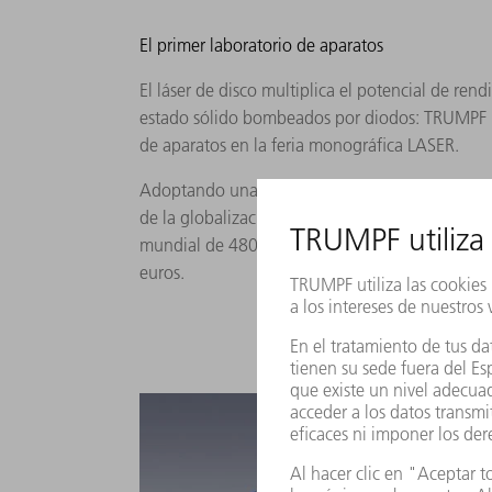
El primer laboratorio de aparatos
El láser de disco multiplica el potencial de rend
estado sólido bombeados por diodos: TRUMPF p
de aparatos en la feria monográfica LASER.
Adoptando una estructura de holding, la empres
de la globalización y la internacionalización. 
mundial de 4800 empleados y registra una fact
euros.