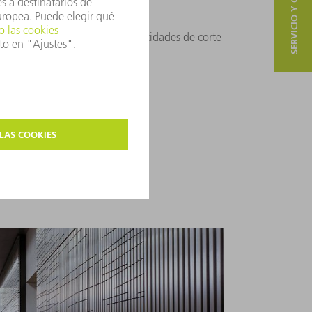
SERVICIO Y CONTACTO
des de corte
 TRUMATIC L 3050 alcanza velocidades de corte
uesas.