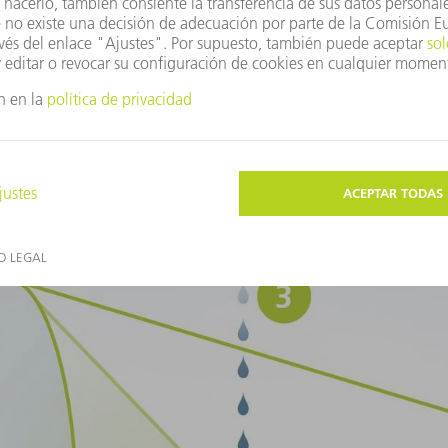
s modernos están estructurados en una escala nanométrica y solo p
o, el enfoque convencional con radiación láser UV de láseres excím
 el rango de menos de diez nanómetros con este procedimiento, q
minación con longitudes de onda aún más cortas: radiación en el ám