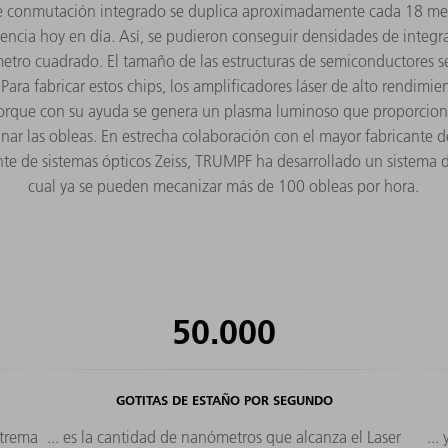
 de conmutación integrado se duplica aproximadamente cada 18 me
gencia hoy en día. Así, se pudieron conseguir densidades de integr
metro cuadrado. El tamaño de las estructuras de semiconductores s
Para fabricar estos chips, los amplificadores láser de alto rend
rque con su ayuda se genera un plasma luminoso que proporciona 
nar las obleas. En estrecha colaboración con el mayor fabricante
ante de sistemas ópticos Zeiss, TRUMPF ha desarrollado un sistema 
cual ya se pueden mecanizar más de 100 obleas por hora.
50.000
GOTITAS DE ESTAÑO POR SEGUNDO
xtrema
... es la cantidad de nanómetros que alcanza el Laser
...