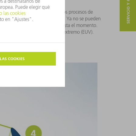
SERVICIO Y CONTACTO
ueden crearse mediante complejos procesos de
eros se ve cada vez más limitado. Ya no se pueden
ue es el que se ha utilizado hasta el momento.
bito del espectro ultravioleta extremo (EUV).