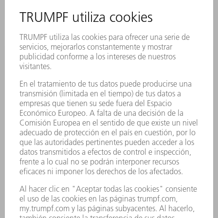
tiempo en la producción de tubos.
DELO Maschinenbau GmbH & Co. KG
TruLaser
Corte por láser
Alemania
DELO MASCHINENBAU GMBH & CO. KG
Productivo desde el principio
Con la TruLaser 1030, DELO ahorra no