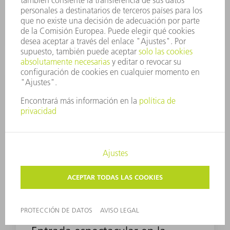
solo costes de material, sino también
de energía, asegurándose así ventajas
competitivas decisivas.
KUIPERS technology GmbH
Alemania
Plegado
TruBend
KUIPERS TECHNOLOGY GMBH