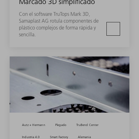
Marcado 3D simplificado
Con el software TruTops Mark 3D,
Samaplast AG rotula componentes de
plástico complejos de forma rápida y
sencilla.
Autz + Hermann
Plegado
TruBend Center
Industria 4.0
Smart Factory
Alemania