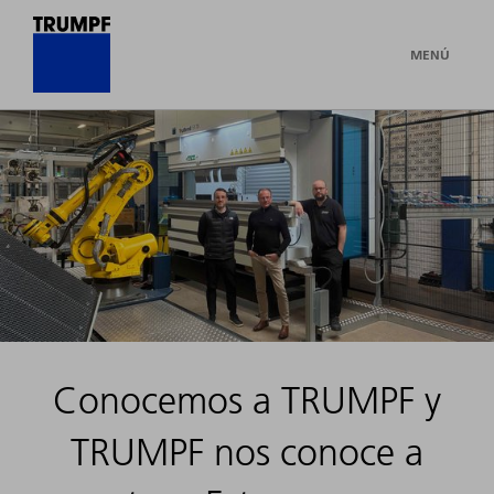
MENÚ
Historias
de
éxito
de
nuestros
Conocemos a TRUMPF y
clientes
TRUMPF nos conoce a