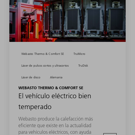
Webasto Thermo & Comfort SE
TruMicro
Láser de pulsos cortos y ultracortos
TruDisk
Láser de disco
Alemania
WEBASTO THERMO & COMFORT SE
El vehículo eléctrico bien
temperado
Webasto produce la calefacción más
eficiente que existe en la actualidad
para vehículos eléctricos, con ayuda