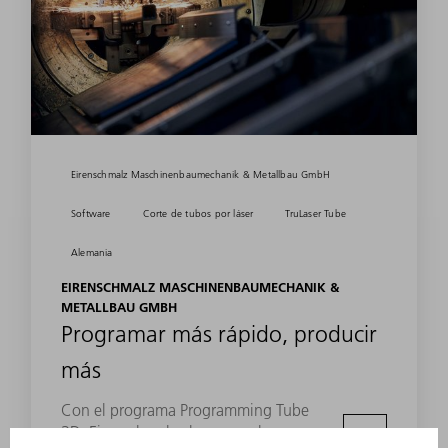
Eirenschmalz Maschinenbaumechanik & Metallbau GmbH
Software
Corte de tubos por láser
TruLaser Tube
Alemania
EIRENSCHMALZ MASCHINENBAUMECHANIK &
METALLBAU GMBH
Programar más rápido, producir
más
Con el programa Programming Tube
3D, Eirenschmalz ahorra mucho