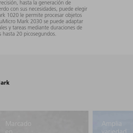
precisión, hasta la generación de
erdo con sus necesidades, puede elegir
rk 1020 le permite procesar objetos
TruMicro Mark 2030 se puede adaptar
les y tareas mediante duraciones de
s hasta 20 picosegundos.
Mark
Marcado
Amplia
en
variedad