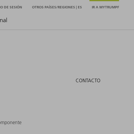
CIO DE SESIÓN
OTROS PAÍSES/REGIONES | ES
IR A MYTRUMPF
nal
CONTACTO
componente