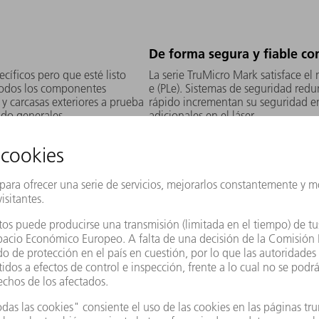
De forma segura y fiable co
cíficos pero que esté listo
La serie TruMicro Mark satisface e
todos los componentes
e (PLe). Sistemas de seguridad red
 y carcasas exteriores a prueba
rápido incrementan su seguridad e
ndo generales.
adicionales en el láser.
práctica