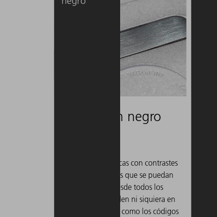
negro
Marcado en negro
Gra
¿Quiere aplicar marcas con contrastes
¿Quiere
fuertes en superficies que se puedan
colores
leer con facilidad desde todos los
bordes 
ángulos y no se oxiden ni siquiera en
estruct
entornos corrosivos, como los códigos