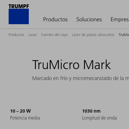
Productos
Soluciones
Empres
Productos
Laser
Fuentes del rayo
Láser de pulsos ultracortos
TruMi
TruMicro Mark
Marcado en frío y micromecanizado de la má
10 – 20 W
1030 nm
Potencia media
Longitud de onda