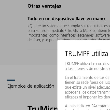
Otras ventajas
Todo en un dispositivo llave en mano
¿Quiere un sistema que cumpla sus requisitos espe
para su uso inmediato? TruMicro Mark contiene 
importantes, como interfaces, escáneres, software
de láser, y se puede integrar en conceptos de ma
Ejemplos de aplicación
TruMicro Mark en la 