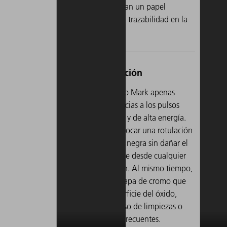
UDI, que desempeñan un papel
fundamental para la trazabilidad en la
tecnología médica?
Los
Mar
pod
cua
La serie TruMicro Mark apenas
pul
aporta calor gracias a los pulsos
eli
láser ultracortos y de alta energía.
las
Esto permite colocar una rotulación
col
completamente negra sin dañar el
por
material y legible desde cualquier
los 
ángulo de visión. Al mismo tiempo,
se conserva la capa de cromo que
protege la superficie del óxido,
incluso en el caso de limpiezas o
desinfecciones frecuentes.