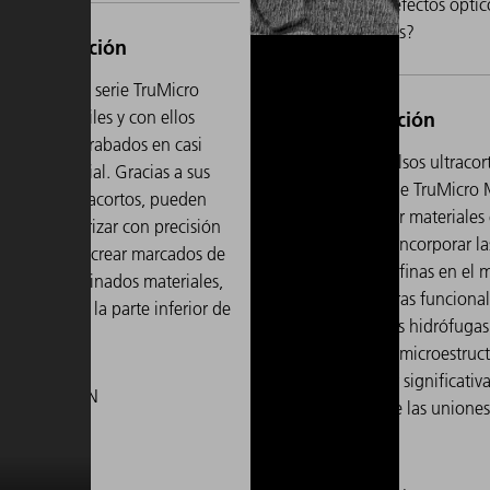
nano para obtener efectos óptic
funciones específicas?
 láseres de la serie TruMicro
k son versátiles y con ellos
rá realizar grabados en casi
Gracias a los pulsos ultracort
lquier material. Gracias a sus
láseres de la serie TruMicro
sos láser ultracortos, pueden
pueden procesar materiales e
minar y texturizar con precisión
Esto le permite incorporar la
 superficies y crear marcados de
estructuras más finas en el m
or en determinados materiales,
o crear estructuras funcional
 ejemplo, en la parte inferior de
como superficies hidrófugas
relojes.
hidrófilas. Estas microestruc
pueden mejorar significati
la estabilidad de las uniones
adhesivas.