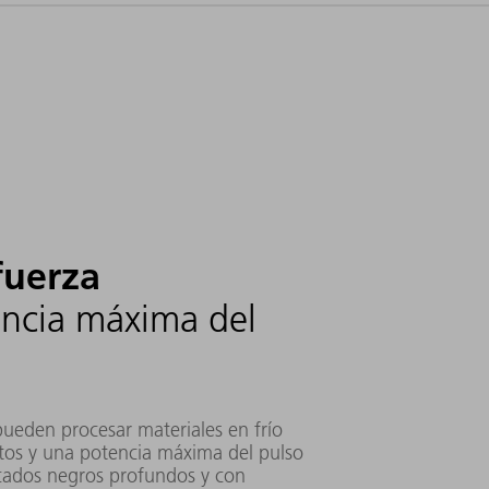
bles
fuerza
encia máxima del
pueden procesar materiales en frío
tos y una potencia máxima del pulso
rcados negros profundos y con