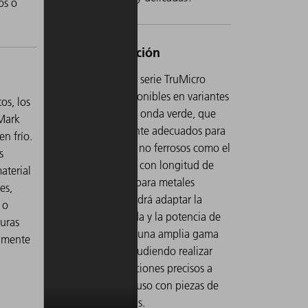
os o
Los láseres de la serie TruMicro
Mark están disponibles en variantes
os, los
con longitud de onda verde, que
 Mark
son especialmente adecuados para
n frío.
cristal y metales no ferrosos como el
s
cobre y el oro, y con longitud de
aterial
onda infrarroja para metales
es,
ferrosos. Así, podrá adaptar la
 o
longitud de onda y la potencia de
turas
forma óptima a una amplia gama
vamente
de materiales, pudiendo realizar
cortes y perforaciones precisos a
nivel micro, incluso con piezas de
trabajo delicadas.