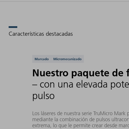
Características destacadas
Aplicaciones compati
Marcado
Micromecanizado
Nuestro paquete de 
– con una elevada pot
pulso
Los láseres de nuestra serie TruMicro Mark 
mediante la combinación de pulsos ultracor
extrema, lo que le permite crear desde ma