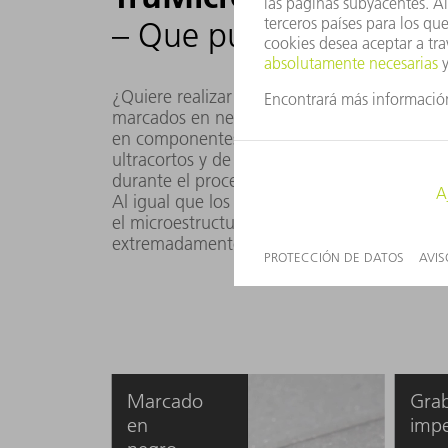
– Que puede esperar
¿Quiere realizar grabados sin rebabas en un
marcados en negro que resistan sin problem
en componentes e instrumentos de tecnologí
ultracortos y de alta energía, TruMicro Mar
durante el procesamiento, lo que permite un
Al igual que los micromecanizados de alta p
el microestructurado de marcados superficia
extremadamente delgadas.
Marcado
Gra
en
impe