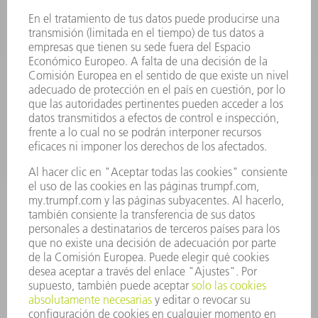
ELECTRÓNICA DE POTENCIA
HERRAMIENTAS PORTÁTILES
FÁBRICA INTELIGENTE
SOFTWARE
SERVICIOS
APLICACIONES
SECTORES
EMPRESA
CARRERA PROFESIONAL
OFERTAS DE TRABAJO
PERFIL DE LA EMPRESA
JUNTA DIRECTIVA
INFORME ANUAL
PRINCIPIOS CORPORATIVOS
CUMPLIMIENTO
SISTEMA DE INFORMADORES
SEGURIDAD
COMUNICADOS DE PRENSA
REVISTAS
SOSTENIBILIDAD
MEDIO AMBIENTE Y CLIMA
SOCIEDAD Y EMPRESA
GESTIÓN EMPRESARIAL