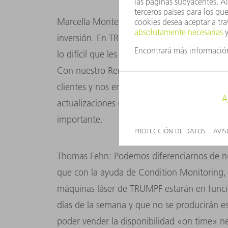
Marcella Montelatici: Exactamente. Una má
inversión. En TRUMPF resolvemos los probl
lo difícil que les resulta a la mayoría conseg
Con nuestro Remote Control Center digital
clientes y nos encargamos de un gran númer
actualizaciones de seguridad de forma remo
importante.
Thomas Fehn: Podemos diferenciarnos de n
que con la ayuda de Condition Monitoring, P
máquinas láser de TRUMPF estarán en funcio
días de la semana y que no se producirán es
poder vender la disponibilidad «on time» ne