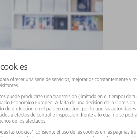
F un buen servicio significa contar con un socio
 sino también la promesa de que