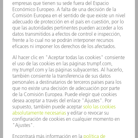
SOFTWARE
SERVICIOS
APLICACIONES
SECTORES
EMPRESA
CARRERA PROFESIONAL
OFERTAS DE TRABAJO
PERFIL DE LA EMPRESA
JUNTA DIRECTIVA
INFORME ANUAL
PRINCIPIOS CORPORATIVOS
CUMPLIMIENTO
SISTEMA DE INFORMADORES
SEGURIDAD
COMUNICADOS DE PRENSA
REVISTAS
SOSTENIBILIDAD
MEDIO AMBIENTE Y CLIMA
SOCIEDAD Y EMPRESA
GESTIÓN EMPRESARIAL