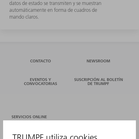
datos de estado se transmiten y se muestran
automáticamente en forma de cuadros de
mando claros.
CONTACTO
NEWSROOM
EVENTOS Y
SUSCRIPCIÓN AL BOLETÍN
CONVOCATORIAS
DE TRUMPF
SERVICIOS ONLINE
CONTACTO
SEDES
EVENTOS Y CONVOCATORIAS