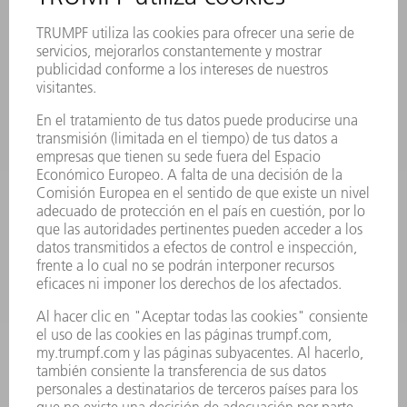
REGISTRO PARA EL BOLETÍN INFORMATIVO
FICHAS TÉCNICAS DE SEGURIDAD
PRODUCTOS
MÁQUINAS Y SISTEMAS
LÁSER
ELECTRÓNICA DE POTENCIA
HERRAMIENTAS PORTÁTILES
FÁBRICA INTELIGENTE
SOFTWARE
SERVICIOS
APLICACIONES
SECTORES
EMPRESA
CARRERA PROFESIONAL
OFERTAS DE TRABAJO
PERFIL DE LA EMPRESA
JUNTA DIRECTIVA
INFORME ANUAL
PRINCIPIOS CORPORATIVOS
CUMPLIMIENTO
SISTEMA DE INFORMADORES
SEGURIDAD
COMUNICADOS DE PRENSA