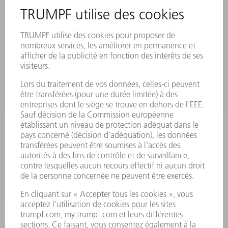
INSCRIPTION À LA NEWSLETTER
MYTRUMPF
FICHES DE DONNÉES DE SÉCURITÉ
PRODUITS
MACHINES & SYSTÈMES
LASER
ELECTRONIQUE DE PUISSANCE
OUTILS ÉLECTRIQUES
SMART FACTORY
LOGICIEL
SERVICES
APPLICATIONS
SECTEURS D'ACTIVITÉ
ENTREPRISE
CARRIÈRE
OFFRES D'EMPLOI
PROFIL DE L'ENTREPRISE
CONSEIL D'ADMINISTRATION
RAPPORT ANNUEL
PRINCIPES FONDAMENTAUX DE L'ENTREPRISE
CONFORMITÉ
SYSTÈME D'ALERTE