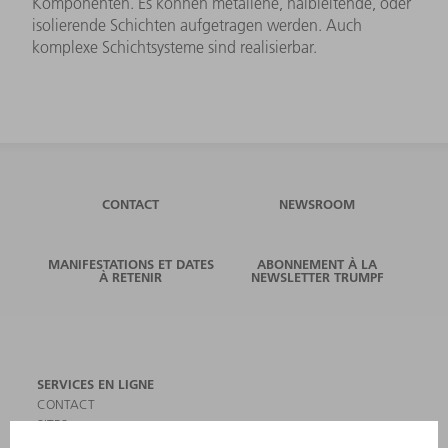
Komponenten. Es können metallene, halbleitende, oder
isolierende Schichten aufgetragen werden. Auch
komplexe Schichtsysteme sind realisierbar.
CONTACT
NEWSROOM
MANIFESTATIONS ET DATES
ABONNEMENT À LA
À RETENIR
NEWSLETTER TRUMPF
SERVICES EN LIGNE
CONTACT
SITES
MANIFESTATIONS ET DATES À RETENIR