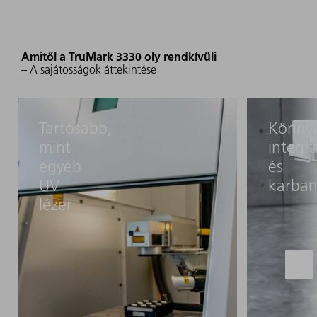
Amitől a TruMark 3330 oly rendkívüli
– A sajátosságok áttekintése
Tartósabb,
Könny
mint
integrá
egyéb
és
UV
karban
lézer