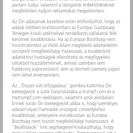
GÉPEK & RENDSZEREK
LÉZER
TELJESÍTMÉNYELEKTRONIKA
ELEKTROMOS KÉZIGÉPEK
SMART FACTORY
SZOFTVER
SZOLGÁLTATÁSOK
ALKALMAZÁSOK
ÁGAZATOK
A VÁLLALAT
KARRIER
ÁLLÁSAJÁNLATOK
VÁLLALAT PROFIL
ÜGYVEZETÉS
ÜZLETI JELENTÉS
A VÁLLALAT ALAPELVEI
COMPLIANCE
BEJELENTŐ RENDSZER
BIZTONSÁG
SAJTÓKÖZLEMÉNYEK
MAGAZIN
FENNTARTHATÓSÁG
KÖRNYEZET & ÉGHAJLAT