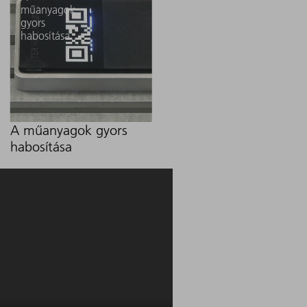
műanyagok
gyors
habosítása
A műanyagok gyors
habosítása