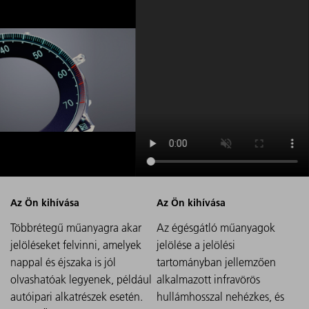
Többrétegű műanyagra akar
Az égésgátló műanyagok
jelöléseket felvinni, amelyek
jelölése a jelölési
nappal és éjszaka is jól
tartományban jellemzően
olvashatóak legyenek, például
alkalmazott infravörös
autóipari alkatrészek esetén.
hullámhosszal nehézkes, és