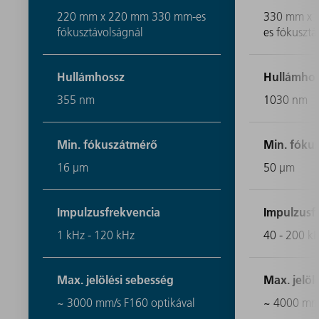
220 mm x 220 mm 330 mm-es
330 mm x 
fókusztávolságnál
es fókusztá
Hullámhossz
Hullámhos
355 nm
1030 nm
Min. fókuszátmérő
Min. fóku
16 μm
50 μm
Impulzusfrekvencia
Impulzusf
1 kHz - 120 kHz
40 - 200 k
Max. jelölési sebesség
Max. jelöl
~ 3000 mm/s F160 optikával
~ 4000 mm/