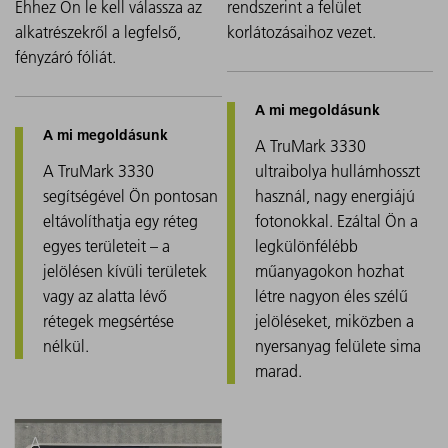
Ehhez Ön le kell válassza az
rendszerint a felület
alkatrészekről a legfelső,
korlátozásaihoz vezet.
fényzáró fóliát.
A TruMark 3330
A TruMark 3330
ultraibolya hullámhosszt
segítségével Ön pontosan
használ, nagy energiájú
eltávolíthatja egy réteg
fotonokkal. Ezáltal Ön a
egyes területeit – a
legkülönfélébb
jelölésen kívüli területek
műanyagokon hozhat
vagy az alatta lévő
létre nagyon éles szélű
rétegek megsértése
jelöléseket, miközben a
nélkül.
nyersanyag felülete sima
marad.
A