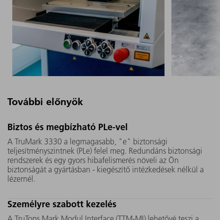
További előnyök
A TruMark 3330 belsejében
A dugaszo
Biztos és megbízható PLe-vel
található UV kristály nagyobb,
révén a T
A TruMark 3330 a legmagasabb, "e" biztonsági
mint a versenytársaknál.
play álta
teljesítményszintnek (PLe) felel meg. Redundáns biztonsági
Továbbá ezt a TRUMPF által
integrálh
rendszerek és egy gyors hibafelismerés növeli az Ön
biztonságát a gyártásban - kiegészítő intézkedések nélkül a
kifejlesztett "Micro Mover"
bármely g
lézernél.
motor mozgatja, így a lézer
minimumr
váltakozóan különböző helyeket
kieső idői
Személyre szabott kezelés
ér. Mindkettő biztosítja, hogy
Ön egy hosszú élettartamnak és
A TruTops Mark Modul Interface (TTM-MI) lehetővé teszi a