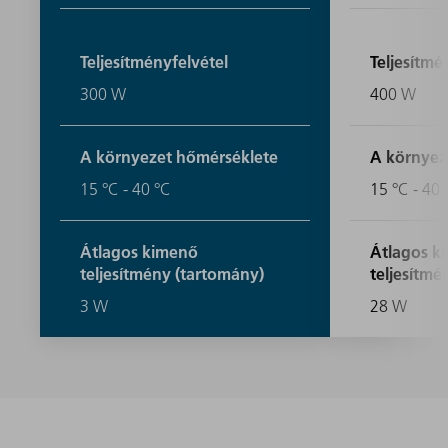
Teljesítményfelvétel
Teljesítmé
300 W
400 W
A környezet hőmérséklete
A környez
15 °C - 40 °C
15 °C - 40 
Átlagos kimenő
Átlagos k
teljesítmény (tartomány)
teljesítmé
3 W
28 W