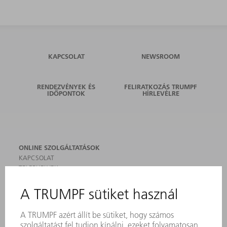
KAPCSOLAT
NEWSROOM
RENDEZVÉNYEK ÉS
FELIRATKOZÁS TRUMPF
IDŐPONTOK
HÍRLEVÉLRE
ONLINE SZOLGÁLTATÁSOK
KAPCSOLAT
TELEPHELYEK
RENDEZVÉNYEK ÉS DŐPONTOK
FELIRATKOZÁS HÍRLEVÉLRE
MYTRUMPF
BIZTONSÁGI ADATLAPOK
TERMÉKEK