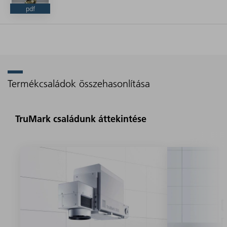
pdf
Termékcsaládok összehasonlítása
TruMark családunk áttekintése