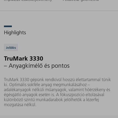
Highlights
Támogatott alkalmazások
Jelölés
TruMark 3330
– Anyagkímélő és pontos
TruMark 3330 gépünk rendkívül hosszú élettartammal tűnik
ki. Optimális sokféle anyag megmunkálásához –
adalékanyagok nélküli műanyagok, valamint hőérzékeny és
égésgátló anyagok esetén is. A fókuszpozíció eltolásával
különböző szintű munkadarabok jelölhetők a lézerfej
mozgatása nélkül.