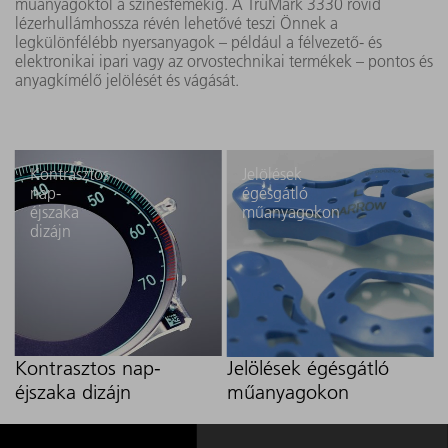
műanyagoktól a színesfémekig. A TruMark 3330 rövid
lézerhullámhossza révén lehetővé teszi Önnek a
legkülönfélébb nyersanyagok – például a félvezető- és
elektronikai ipari vagy az orvostechnikai termékek – pontos és
anyagkímélő jelölését és vágását.
Kontrasztos
Jelölések
nap-
égésgátló
éjszaka
műanyagokon
dizájn
Kontrasztos nap-
Jelölések égésgátló
éjszaka dizájn
műanyagokon