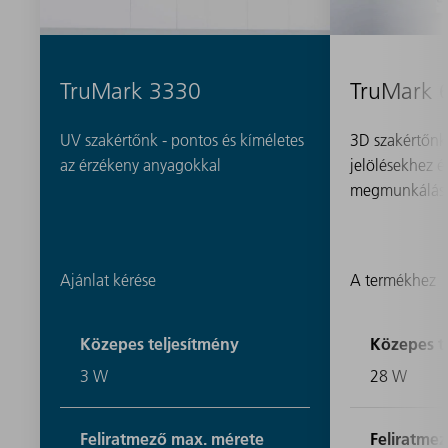
TruMark 3330
TruMark 
UV szakértőnk - pontos és kíméletes
3D szakértőnk 
az érzékeny anyagokkal
jelölésekhez és
megmunkálás
Ajánlat kérése
A termékhez
Közepes teljesítmény
Közepes t
3 W
28 W
Feliratmező max. mérete
Feliratme