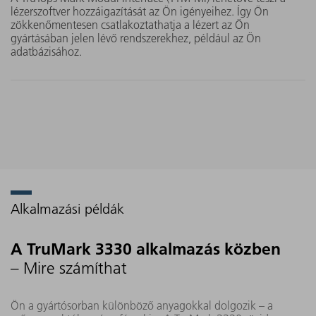
lézerszoftver hozzáigazítását az Ön igényeihez. Így Ön
alkalmazási időtartamnak
zökkenőmentesen csatlakoztathatja a lézert az Ön
örvend.
gyártásában jelen lévő rendszerekhez, például az Ön
adatbázisához.
Alkalmazási példák
A TruMark 3330 alkalmazás közben
– Mire számíthat
Ön a gyártósorban különböző anyagokkal dolgozik – a