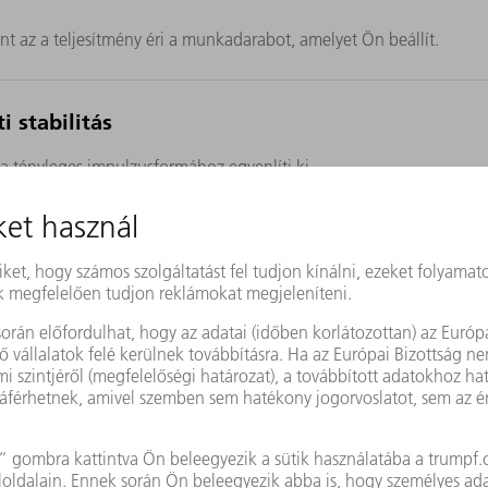
nt az a teljesítmény éri a munkadarabot, amelyet Ön beállít.
 stabilitás
a tényleges impulzusformához egyenlíti ki.
ny
tményt a Burst-funkcióval.
élységtől függően javaslatokat tesz valamennyi folyamatparaméter