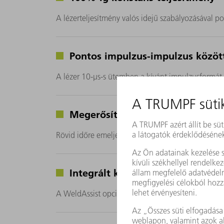
A lézerteljesítmény valós idejű szabályozásával po
Pontos impulzus-impulzus közötti
A lézer 10-μs-s ütemben a kívánt impulzusformát 
Megerősített közepes teljesítmé
Rövid időre emelje sokszorosára a közepes teljesí
Integrált know-how
A WeldAssist opció az anyagtól és behegesztési m