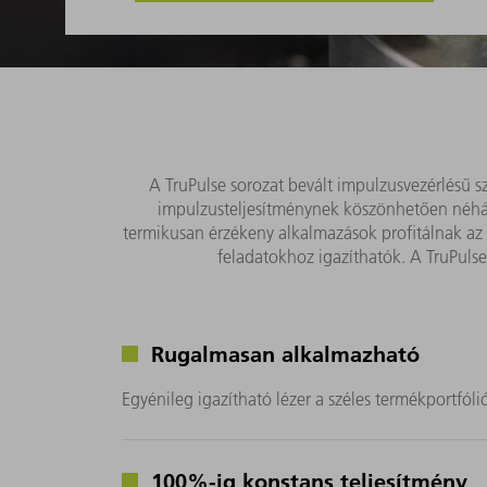
A TruPulse sorozat bevált impulzusvezérlésű sz
impulzusteljesítménynek köszönhetően néhány
termikusan érzékeny alkalmazások profitálnak az i
feladatokhoz igazíthatók. A TruPulse
Rugalmasan alkalmazható
Egyénileg igazítható lézer a széles termékportfól
100%-ig konstans teljesítmény