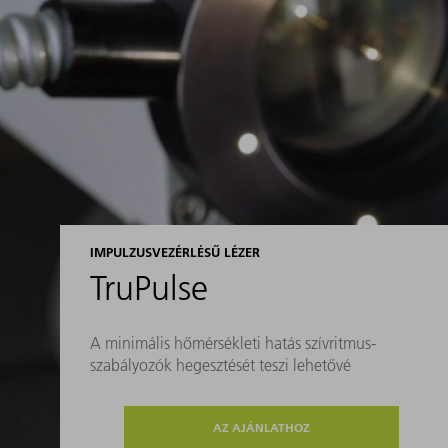
IMPULZUSVEZÉRLÉSŰ LÉZER
TruPulse
A minimális hőmérsékleti hatás szívritmus-
szabályozók hegesztését teszi lehetővé
AZ AJÁNLATHOZ