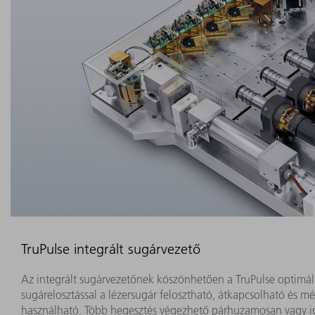
TruPulse integrált sugárvezető
Az integrált sugárvezetőnek köszönhetően a TruPulse optimáli
sugárelosztással a lézersugár felosztható, átkapcsolható és m
használható. Több hegesztés végezhető párhuzamosan vagy időbe