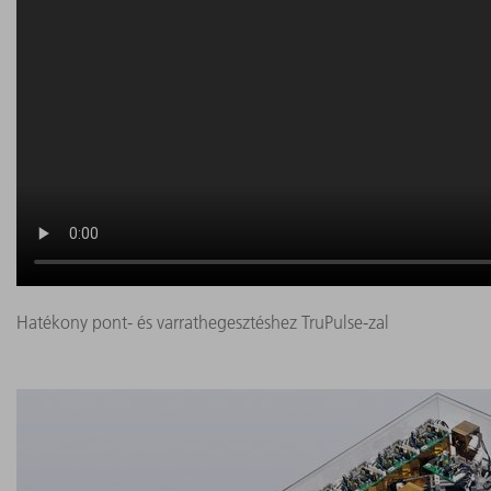
Hatékony pont- és varrathegesztéshez TruPulse-zal