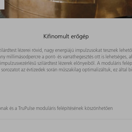
Kifinomult erőgép
ilárdtest lézerei rövid, nagy energiájú impulzusokat tesznek lehető
 millimásodpercre a pont- és varrathegesztés ott is lehetséges,
mpulzusvezérlésű szilárdtest lézerek előnyeiből. A moduláris felép
 sorozatot az évtizedek során műszakilag optimalizáltuk, ez által 
iónak és a TruPulse moduláris felépítésének köszönhetően