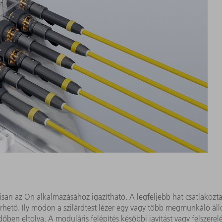
san az Ön alkalmazásához igazítható. A legfeljebb hat csatlakozt
érhető. Ily módon a szilárdtest lézer egy vagy több megmunkáló ál
n eltolva. A moduláris felépítés későbbi javítást vagy felszerelés