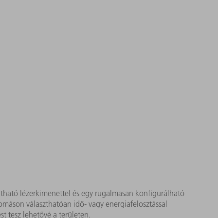
atható lézerkimenettel és egy rugalmasan konfigurálható
lomáson választhatóan idő- vagy energiafelosztással
t tesz lehetővé a területen.