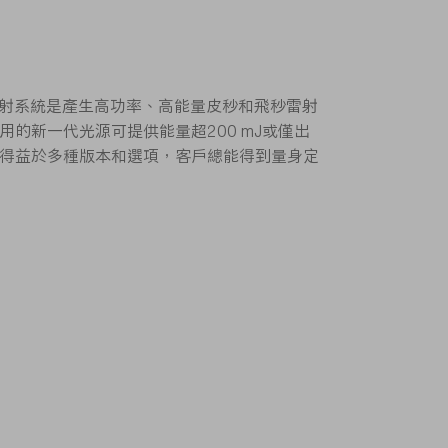
 Lasers雷射系統是產生高功率、高能量皮秒和飛秒雷射
的新一代光源可提供能量超200 mJ或僅出
得益於多種版本和選項，客戶總能得到量身定