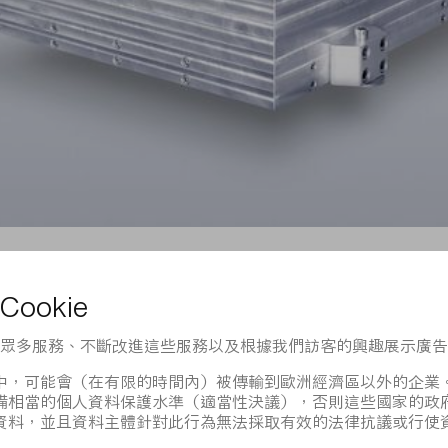
DIRA系列
度為皮秒且脈衝能量高達200 mJ的脈衝——這是目前藉助再生放