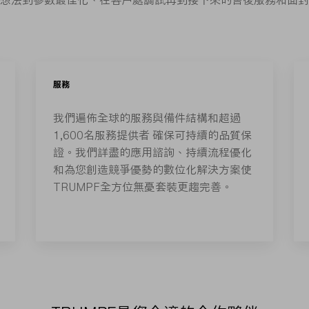
想法到參數最佳化、在客戶處調試再到接下來的售後服務和面對
服務
我們遍佈全球的服務與備件結構和超過
1,600名服務提供者 確保可持續的品質保
證。我們詳盡的應用諮詢、持續流程優化
和為您創造競爭優勢的數位化解決方案使
TRUMPF全方位無憂套裝更趨完善。