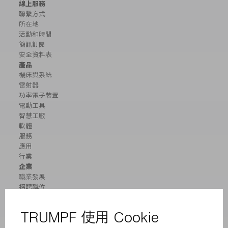
線上服務
聯繫方式
所在地
活動和時間
簡訊訂閱
安全資料表
產品
機床與系統
雷射器
功率電子裝置
電動工具
智慧工廠
軟體
服務
應用
行業
企業
職業發展
招聘職位
企業簡介
董事會
業務報告
企業宗旨