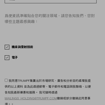
爲使資訊準確貼合您的關注領域，請您告知我們，您對
哪些主題最感興趣：
機床與雷射技術
電子
我同意TRUMPF集團出於市場研究、廣告和分析目的處理我提
供的以上資料 並為此透過郵寄、電子郵件和電話與我聯絡，以便
告知我最新優惠和服務。 我可隨時透過
MAILINGS_HOLDING@TRUMPF.COM
撤銷或部分撤銷此同意事
項。。