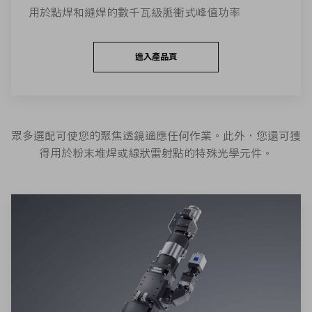
用於點焊和縫焊的數千瓦級脈衝式峰值功率
進入產品頁
眾多選配可使您的聚焦透鏡適應任何作業。此外，您還可獲
得用於粉末堆焊或線狀雷射點的特殊光學元件。