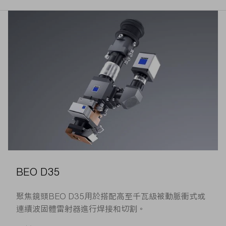
BEO D35
聚焦鏡頭BEO D35用於搭配高至千瓦級被動脈衝式或
連續波固體雷射器進行焊接和切割。