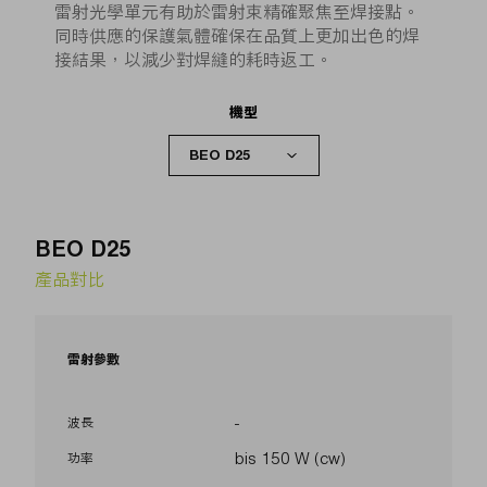
雷射光學單元有助於雷射束精確聚焦至焊接點。
同時供應的保護氣體確保在品質上更加出色的焊
接結果，以減少對焊縫的耗時返工。
機型
BEO D25
產品對比
雷射參數
-
波長
bis 150 W (cw)
功率