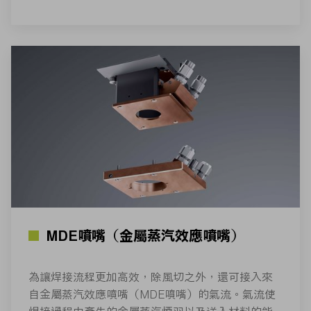
MDE噴嘴（金屬蒸汽效應噴嘴）
為讓焊接流程更加高效，除風切之外，還可接入來
自金屬蒸汽效應噴嘴（MDE噴嘴）的氣流。氣流使