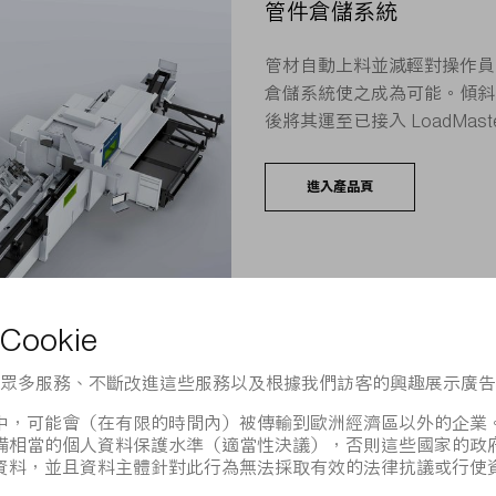
管件倉儲系統
管材自動上料並減輕對操作員的
倉儲系統使之成為可能。傾斜
後將其運至已接入 LoadMast
進入產品頁
如何讓您的機台與自動化裝置以及倉儲系統高