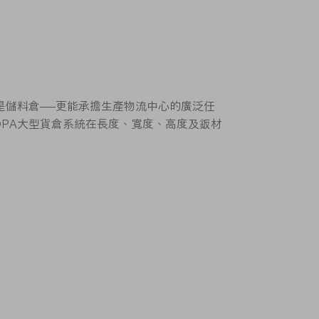
僅是儲料倉——更能承擔生產物流中心的廣泛任
OPA大型貨倉系統在長度、寬度、高度及鈑材