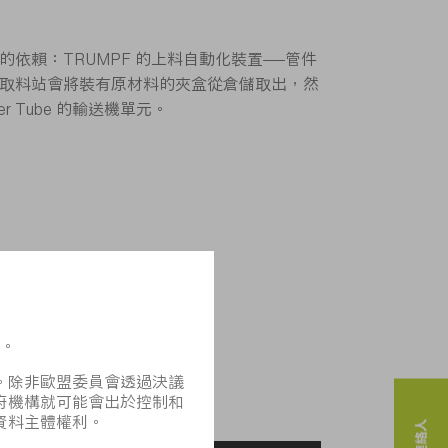
依賴：TRUMPF 的上料自動化裝置——管件
取料站會將裝有原材料的夾盒從倉儲取出，然
er Tube 的輸送機單元。
效協同嗎？