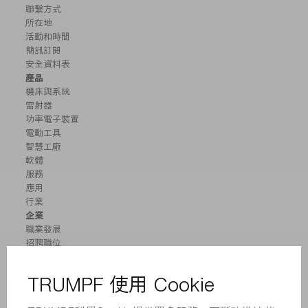
聯繫方式
所在地
活動和時間
簡訊訂閱
安全資料表
產品
機床與系統
雷射器
功率電子裝置
電動工具
智慧工廠
軟體
服務
應用
行業
企業
職業發展
招聘職位
企業簡介
董事會
業務報告
企業宗旨