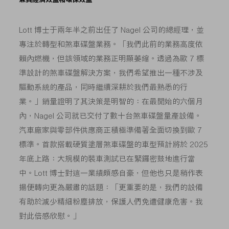
Lott 博士于兩年半之前出任了 Nagel 公司的總經理，並
專注於轉型和煞車碟盤業務。「我們此前的業務高度依
賴內燃機，但該領域的業務正明顯萎縮。透過為歐 7 標
準設計的煞車碟盤解決方案，我們希望推出一種不涉及
驅動系統的產品，同時繼續深耕於我們最熟悉的行
業。」銷量證明了其決策是明智的：在最開始的六個月
內，Nagel 公司就已交付了數十台煞車碟盤量產設備。
汽車廠家與零部件供應商正積極準備著全面切換到歐 7
標準。首款搭載硬質塗層煞車碟盤的車型預計將於 2025
年底上路：大規模的裝車測試已在緊鑼密鼓地進行當
中。Lott 博士對這一業績頗感自豪，但他也只是稍作表
揚便轉向更為嚴肅的話題：「更重要的是，我們的設備
有助於減少精細粉塵排放，保護人們免遭健康危害。我
對此倍感欣慰。」