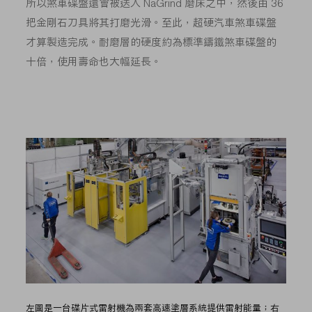
所以煞車碟盤還會被送入 NaGrind 磨床之中，然後由 36
把金剛石刀具將其打磨光滑。至此，超硬汽車煞車碟盤
才算製造完成。耐磨層的硬度約為標準鑄鐵煞車碟盤的
十倍，使用壽命也大幅延長。
左圖是一台碟片式雷射機為兩套高速塗層系統提供雷射能量；右