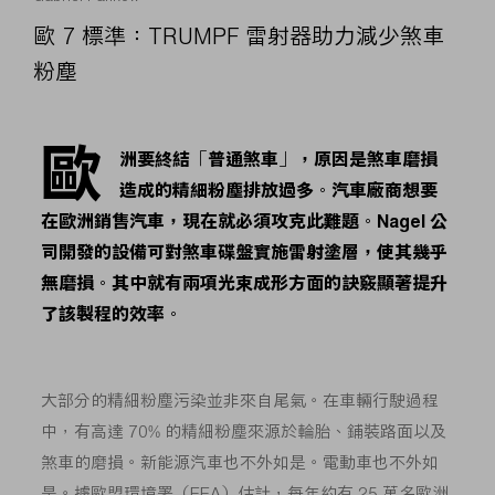
歐 7 標準：TRUMPF 雷射器助力減少煞車
粉塵
歐
洲要終結「普通煞車」，原因是煞車磨損
造成的精細粉塵排放過多。汽車廠商想要
在歐洲銷售汽車，現在就必須攻克此難題。Nagel 公
司開發的設備可對煞車碟盤實施雷射塗層，使其幾乎
無磨損。其中就有兩項光束成形方面的訣竅顯著提升
了該製程的效率。
大部分的精細粉塵污染並非來自尾氣。在車輛行駛過程
中，有高達 70% 的精細粉塵來源於輪胎、鋪裝路面以及
煞車的磨損。新能源汽車也不外如是。電動車也不外如
是。據歐盟環境署（EEA）估計，每年約有 25 萬名歐洲