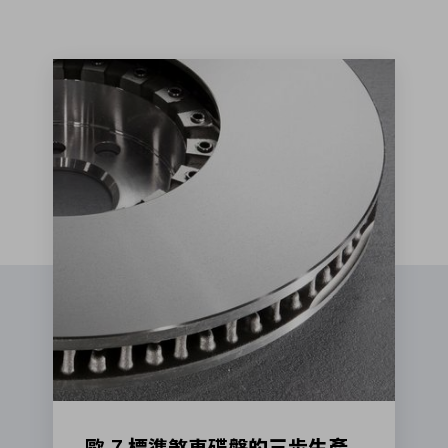
歐 7 標準煞車碟盤的三步生產