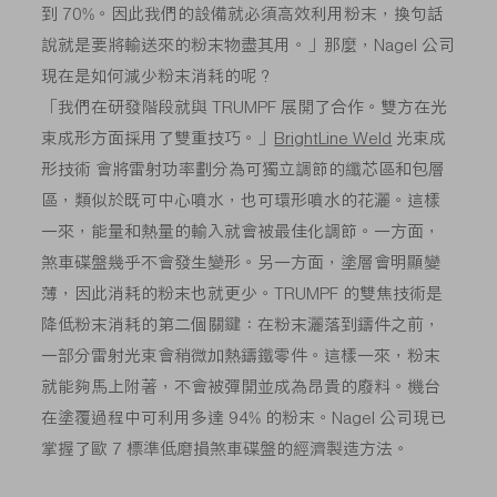
到 70%。因此我們的設備就必須高效利用粉末，換句話
說就是要將輸送來的粉末物盡其用。」那麼，Nagel 公司
現在是如何減少粉末消耗的呢？
「我們在研發階段就與 TRUMPF 展開了合作。雙方在光
束成形方面採用了雙重技巧。」
BrightLine Weld
光束成
形技術 會將雷射功率劃分為可獨立調節的纖芯區和包層
區，類似於既可中心噴水，也可環形噴水的花灑。這樣
一來，能量和熱量的輸入就會被最佳化調節。一方面，
煞車碟盤幾乎不會發生變形。另一方面，塗層會明顯變
薄，因此消耗的粉末也就更少。TRUMPF 的雙焦技術是
降低粉末消耗的第二個關鍵：在粉末灑落到鑄件之前，
一部分雷射光束會稍微加熱鑄鐵零件。這樣一來，粉末
就能夠馬上附著，不會被彈開並成為昂貴的廢料。機台
在塗覆過程中可利用多達 94% 的粉末。Nagel 公司現已
掌握了歐 7 標準低磨損煞車碟盤的經濟製造方法。