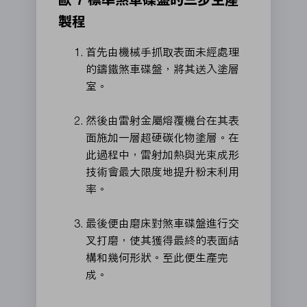
製程
首先由機械手抓取表面未經處理
的鑄鐵煞車碟盤，將其送入塗層
室。
然後由雷射金屬熔覆機台在其表
面施加一層超硬碳化物塗層。在
此過程中，雷射加熱與光束成形
技術會最大限度地提升粉末利用
率。
最後便由磨床對煞車碟盤進行交
叉打磨，使其獲得最終的表面結
構和幾何形狀。至此便生產完
成。