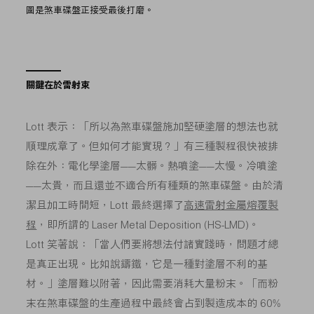
圖是煞車碟盤正接受最後打磨。
關鍵在於雷射束
Lott 表示：「所以為煞車碟盤施加堅硬塗層的想法也就
順理成章了。但如何才能實現？」有三種製程很快被排
除在外：電化學塗層——太髒。熱噴塗——太慢。冷噴塗
——太貴，而且還並不適合所有種類的煞車碟盤。由於清
潔且加工時間短，Lott 最終選擇了
高速雷射金屬熔覆製
程
，即所謂的 Laser Metal Deposition (HS-LMD)。
Lott 笑著說：「當人們要將想法付諸實踐時，問題才總
是真正出現。比如說鑄鐵，它是一種對塗層不利的基
材。」塗層難以附著，因此需要消耗大量粉末。「而粉
末在煞車碟盤的生產過程中最終會占到製造成本的 60%