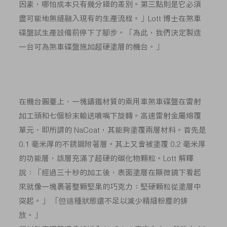
因素，哪怕成本只有幾分錢的差別。第三點則是它必須
盡可能地無縫融入現有的生產流程。」Lott 博士在煞車
碟盤試生產設備前停下了腳步。「為此，我們決定製造
一台可為煞車碟盤施加超硬塗層的機台。」
在機台圓臺上，一塊鑄鐵材質的乘用車煞車碟盤在雷射
加工頭和七個粉末輸送噴嘴下旋轉。高速雷射金屬熔覆
單元，即所謂的 NaCoat，其能夠塗覆兩層材料。首先是
0.1 毫米厚的不銹鋼附著層。其上又會被塗覆 0.2 毫米厚
的功能層，該層充滿了超硬的碳化物顆粒。Lott 解釋
說：「經過三十秒的加工後，表面塗層在顯微鏡下看起
來就像一塊裹著整顆堅果的巧克力：堅硬顆粒從塗層中
突起。」 「但這種狀態還不足以減少精細粉塵的排
放。」