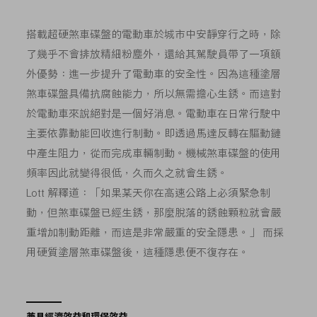
搭載超硬煞車碟盤的電動車於城市中安靜穿行之時，除
了幾乎不會排放精細粉塵外，還給其駕駛員帶了一項額
外優勢：進一步提升了電動車的安全性。因為這種塗層
煞車碟盤具備抗腐蝕能力，所以無需擔心生銹。而這對
於電動車來說絕對是一個好消息。電動車在日常行駛中
主要依靠動能回收進行制動。即透過馬達反轉在驅動鏈
中產生阻力，從而完成車輛制動。機械煞車碟盤的使用
頻率因此就變得很低，久而久之就會生銹。
Lott 解釋道：「如果某天你在高速公路上必須緊急制
動，但煞車碟盤已經生銹，那麼脫落的銹蝕顆粒就會嚴
重增加制動距離，而這是非常嚴重的安全隱患。」 而採
用硬質塗層煞車碟盤後，這種隱患便不復存在。
兼具經濟效益和環保效益