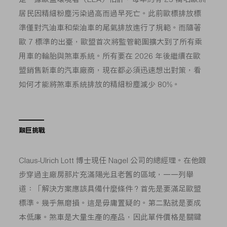
居民因精細粉塵污染過高而過早死亡。此前歐標排放標
準僅對汽油車和柴油車的尾氣排放進行了規範。而隨著
歐 7 標準的出臺，歐盟首次將監管範圍擴大到了所有乘
用車的輪胎與煞車系統。所有要在 2026 年後繼續在歐
盟銷售新車的汽車廠商，現在都必須迅速想出對策，看
如何才能將煞車系統排放的精細粉塵減少 80%。
艱巨挑戰
Claus-Ulrich Lott 博士現任 Nagel 公司的總經理。在他踱
步穿過主廠房那片充滿陽光且老舊的區域，一一列舉
道：「解決方案應該具備什麼條件？首先是要滿足歐盟
標準。幾乎無磨損。這是毋庸置疑的。第二點就是要成
本低廉。煞車是大量生產的產品，因此單件價格是關鍵