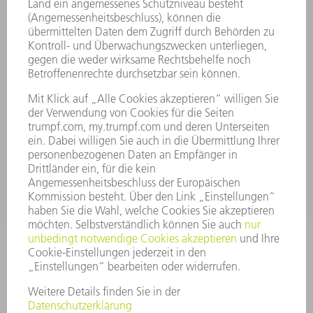
PRODUKTE
MASCHINEN & SYSTEME
LASER
LEISTUNGSELEKTRONIK
ELEKTROWERKZEUGE
SMART FACTORY
SOFTWARE
SERVICES
ANWENDUNGEN
BRANCHEN
UNTERNEHMEN
KARRIERE
STELLENANGEBOTE
UNTERNEHMENSPROFIL
VORSTAND
GESCHÄFTSBERICHT
UNTERNEHMENSGRUNDSÄTZE
COMPLIANCE
HINWEISGEBERSYSTEM
SECURITY
PRESSEMITTEILUNGEN
MAGAZINE