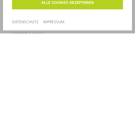
SECURITY
PRESSEMITTEILUNGEN
MAGAZINE
LIEFERANTEN
NACHHALTIGKEIT
UMWELT & KLIMA
SOZIALES & GESELLSCHAFT
UNTERNEHMENSFÜHRUNG
IMPRESSUM
DATENSCHUTZ
COPYRIGHT UND MARKENZEICHEN
PRIVATSPHÄRE-EINSTELLUNGEN
© 2026 TRUMPF