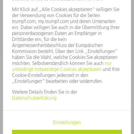
NEWSLETTER-ANMELDUNG
MYTRUMPF
SICHERHEITSDATENBLÄTTER
HÄNDLERSUCHE ELEKTROWERKZEUGE
PRODUKTE
MASCHINEN & SYSTEME
LASER
LEISTUNGSELEKTRONIK
ELEKTROWERKZEUGE
SMART FACTORY
SOFTWARE
SERVICES
ANWENDUNGEN
BRANCHEN
UNTERNEHMEN
KARRIERE
STELLENANGEBOTE
UNTERNEHMENSPROFIL
VORSTAND
GESCHÄFTSBERICHT
UNTERNEHMENSGRUNDSÄTZE
COMPLIANCE
HINWEISGEBERSYSTEM