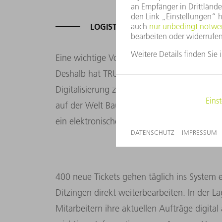
LOGISTIKZENTRUM OHNE PAPIER
Eine wichtige Voraussetzung für eine schnell
Deshalb hat TRUMPF im Jahr 2017/18 damit
Digitalisierung zu verbessern. Sobald ein
auf der Welt Bauteile bestellt, legt der Mit
ein elektronisches Ticket an.
400 neue Tickets gehen täglich ins System e
Ditzingen direkt weiterbearbeiten. In der L
Mitarbeitern ihre aktuellen Aufträge digital