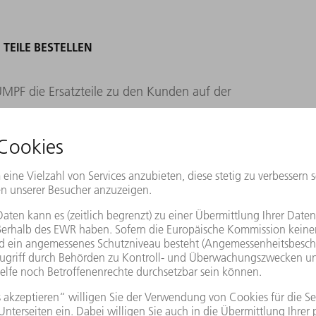
EILE BESTELLEN
MPF die Ersatzteile zu den Kunden auf der
r 120 Mitarbeiter, 20 weitere im
r ist das Logistikzentrum rund um die Uhr.
beiter in der Halle, um die Lieferungen für
eschäftszeiten können Kunden die Teile
Fällen haben wir einen Dienstleister, der
rbereitet“, sagt Erber. Liefern können
r Nacht. Die Bestellung verlässt noch am
 nächsten Tag beim Kunden. Doch wie macht