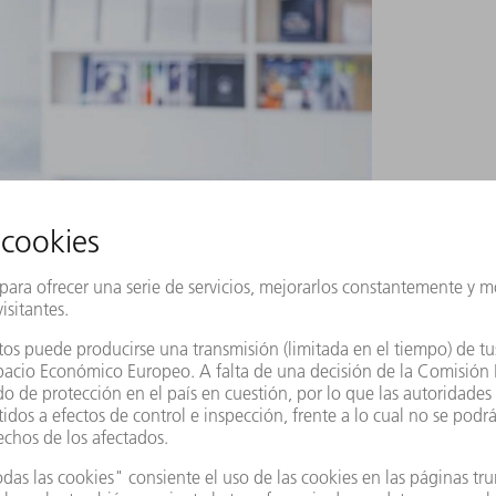
F un buen servicio significa contar con un socio
 sino también la promesa de que