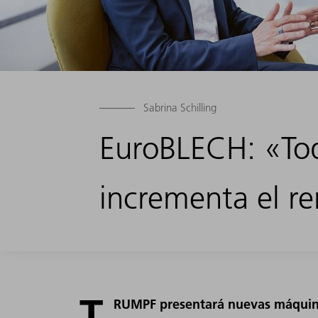
Sabrina Schilling
EuroBLECH: «Tod
incrementa el r
T
RUMPF presentará nuevas máquina