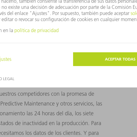
quina sin un buen servicio no es una buena
emas de nuestros clientes. También sabemos
uir operarios cualificados y conservarlos.
 nos conectamos a las máquinas de nuestros
o de tareas. También realizamos las
ta, algo que cada vez resulta más
uestros competidores con la promesa de
redictive Maintenance y otros servicios, las
namiento las 24 horas del día, los siete
tados de inactividad en la producción. Para
cesitamos los datos de los clientes. Y para