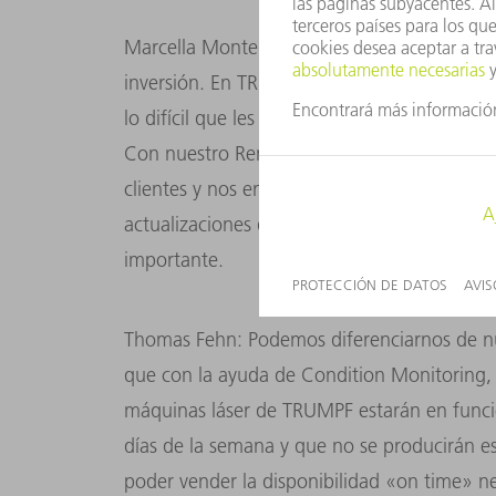
Marcella Montelatici: Exactamente. Una má
inversión. En TRUMPF resolvemos los probl
lo difícil que les resulta a la mayoría conseg
Con nuestro Remote Control Center digital
clientes y nos encargamos de un gran númer
actualizaciones de seguridad de forma remo
importante.
Thomas Fehn: Podemos diferenciarnos de n
que con la ayuda de Condition Monitoring, P
máquinas láser de TRUMPF estarán en funcio
días de la semana y que no se producirán es
poder vender la disponibilidad «on time» ne