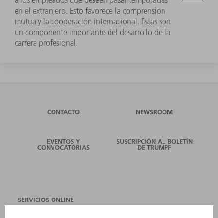
en el extranjero. Esto favorece la comprensión
mutua y la cooperación internacional. Estas son
un componente importante del desarrollo de la
carrera profesional.
CONTACTO
NEWSROOM
EVENTOS Y
SUSCRIPCIÓN AL BOLETÍN
CONVOCATORIAS
DE TRUMPF
SERVICIOS ONLINE
CONTACTO