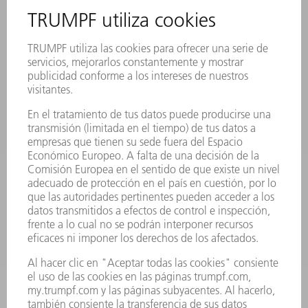
SEDES
EVENTOS Y CONVOCATORIAS
REGISTRO PARA EL BOLETÍN INFORMATIVO
FICHAS TÉCNICAS DE SEGURIDAD
PRODUCTOS
MÁQUINAS Y SISTEMAS
LÁSER
ELECTRÓNICA DE POTENCIA
HERRAMIENTAS PORTÁTILES
FÁBRICA INTELIGENTE
SOFTWARE
SERVICIOS
APLICACIONES
SECTORES
EMPRESA
CARRERA PROFESIONAL
OFERTAS DE TRABAJO
PERFIL DE LA EMPRESA
JUNTA DIRECTIVA
INFORME ANUAL
PRINCIPIOS CORPORATIVOS
CUMPLIMIENTO
SISTEMA DE INFORMADORES