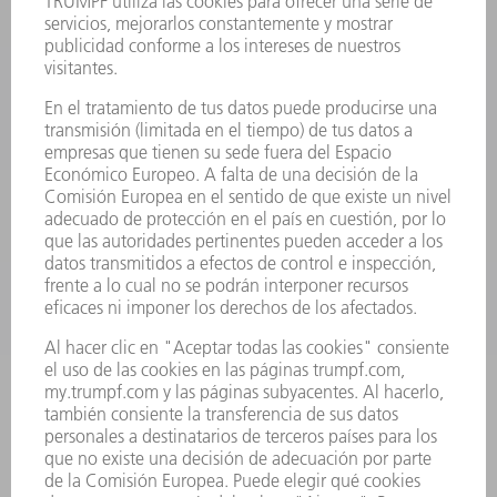
PRODUCTOS
MÁQUINAS Y SISTEMAS
LÁSER
ELECTRÓNICA DE POTENCIA
HERRAMIENTAS PORTÁTILES
FÁBRICA INTELIGENTE
SOFTWARE
SERVICIOS
APLICACIONES
SECTORES
EMPRESA
CARRERA PROFESIONAL
OFERTAS DE TRABAJO
PERFIL DE LA EMPRESA
JUNTA DIRECTIVA
INFORME ANUAL
PRINCIPIOS CORPORATIVOS
CUMPLIMIENTO
SISTEMA DE INFORMADORES
SEGURIDAD
COMUNICADOS DE PRENSA
REVISTAS