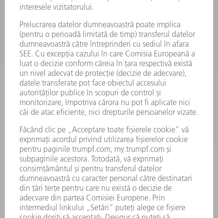
PRODUSE
MAȘINI & SISTEME
LASER
ELECTRONICĂ DE PUTERE
UNELTE ELECTRICE
SMART FACTORY
SOFTWARE
SERVICII
APLICAȚII
DOMENII DE ACTIVITATE
COMPANIE
CARIERĂ
OFERTE DE LOCURI DE MUNCĂ
PROFILUL COMPANIEI
COMITET EXECUTIV
RAPORT DE AFACERI
PRINCIPII DE BAZĂ ALE COMPANIEI
CONFORMITATE
SISTEMUL AVERTIZORILOR DE INTEGRITATE
SECURITATE
COMUNICATE DE PRESĂ
REVISTE
SUSTENABILITATE