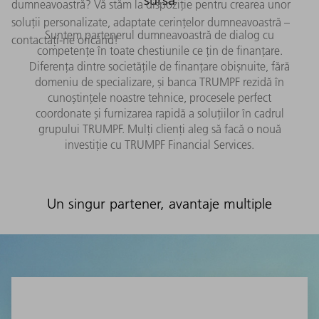
dumneavoastră? Vă stăm la dispoziție pentru crearea unor
soluții personalizate, adaptate cerințelor dumneavoastră –
Suntem partenerul dumneavoastră de dialog cu
contactați-ne oricând!
competențe în toate chestiunile ce țin de finanțare.
Diferența dintre societățile de finanțare obișnuite, fără
domeniu de specializare, și banca TRUMPF rezidă în
cunoștințele noastre tehnice, procesele perfect
coordonate și furnizarea rapidă a soluțiilor în cadrul
grupului TRUMPF. Mulți clienți aleg să facă o nouă
investiție cu TRUMPF Financial Services.
Un singur partener, avantaje multiple