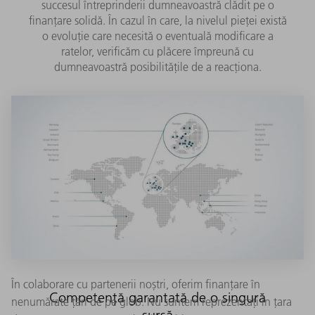
succesul întreprinderii dumneavoastră clădit pe o
finanțare solidă. În cazul în care, la nivelul pieței există
o evoluție care necesită o eventuală modificare a
ratelor, verificăm cu plăcere împreună cu
dumneavoastră posibilitățile de a reacționa.
În colaborare cu partenerii noștri, oferim finanțare în
Competență garantată de o singură
nenumărate țări de pe glob. Nu suntem reprezentați în țara
sursă