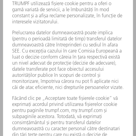
EVENIMENTE ȘI TERMENE
ABONARE LA NEWSLETTER
FIȘE TEHNICE DE SECURITATE
PRODUSE
MAȘINI & SISTEME
LASER
ELECTRONICĂ DE PUTERE
UNELTE ELECTRICE
SMART FACTORY
SOFTWARE
SERVICII
APLICAȚII
DOMENII DE ACTIVITATE
COMPANIE
CARIERĂ
OFERTE DE LOCURI DE MUNCĂ
PROFILUL COMPANIEI
COMITET EXECUTIV
RAPORT DE AFACERI
PRINCIPII DE BAZĂ ALE COMPANIEI
CONFORMITATE
SISTEMUL AVERTIZORILOR DE INTEGRITATE
SECURITATE