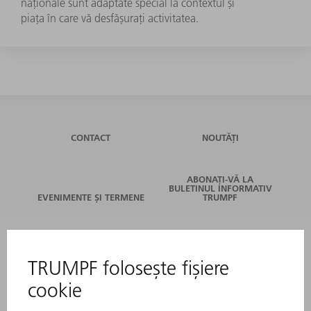
naționale sunt adaptate special la contextul și
piața în care vă desfășurați activitatea.
CONTACT
NOUTĂȚI
ABONAȚI-VĂ LA
BULETINUL INFORMATIV
EVENIMENTE ȘI TERMENE
TRUMPF
SERVICII ONLINE
CONTACT
LOCAȚII