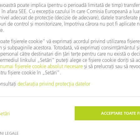
TruTool TSC 200
Conceput pentru mașini laser c
zgura dură este curățată fără 
CĂTRE PRODUS
V-ar putea interesa și aceste subiecte