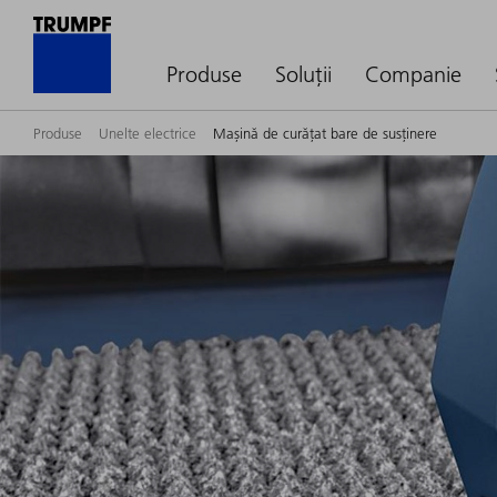
Produse
Soluții
Companie
Produse
Unelte electrice
Mașină de curățat bare de susținere