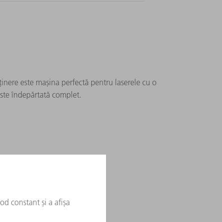
inere este mașina perfectă pentru laserele cu o
ste îndepărtată complet.