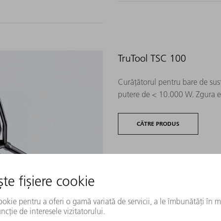
TruTool TSC 100
Curățătorul pentru bare de susț
putere de < 10.000 W. Zgura e
CĂTRE PRODUS