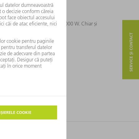
u o putere mare a laserului > 6000 W. Chiar și
probleme.
SERVICE ȘI CONTACT