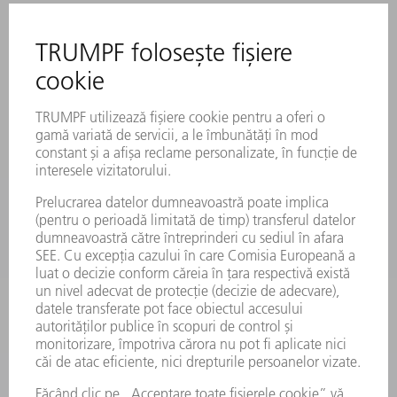
SERVICII ONLINE
CONTACT
LOCAȚII
EVENIMENTE ȘI TERMENE
ABONARE LA NEWSLETTER
FIȘE TEHNICE DE SECURITATE
PRODUSE
MAȘINI & SISTEME
LASER
ELECTRONICĂ DE PUTERE
UNELTE ELECTRICE
SMART FACTORY
SOFTWARE
SERVICII
APLICAȚII
DOMENII DE ACTIVITATE
COMPANIE
CARIERĂ
OFERTE DE LOCURI DE MUNCĂ
PROFILUL COMPANIEI