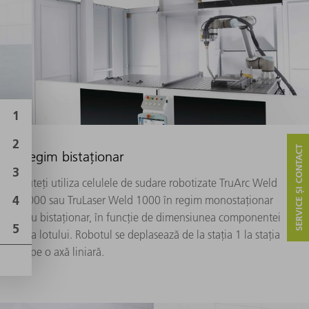
SERVICE ȘI CONTACT
Regim bistaționar
Puteți utiliza celulele de sudare robotizate TruArc Weld
1000 sau TruLaser Weld 1000 în regim monostaționar
sau bistaționar, în funcție de dimensiunea componentei
și a lotului. Robotul se deplasează de la stația 1 la stația
2 pe o axă liniară.