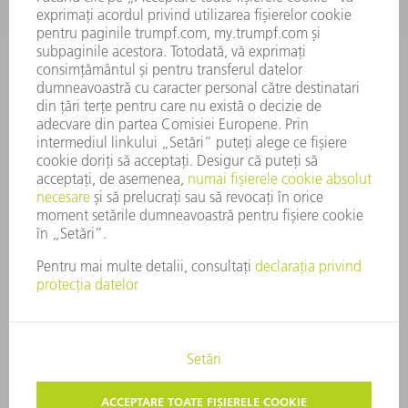
COMITET EXECUTIV
RAPORT DE AFACERI
PRINCIPII DE BAZĂ ALE COMPANIEI
CONFORMITATE
SISTEMUL AVERTIZORILOR DE INTEGRITATE
SECURITATE
COMUNICATE DE PRESĂ
REVISTE
SUSTENABILITATE
MEDIU ȘI CLIMĂ
ASPECTE SOCIALE ȘI DE ÎNTREPRINDERE
GUVERNANȚA CORPORATIVĂ
MENȚIUNI LEGALE
PROTECȚIA DATELOR
DREPTURI DE AUTOR
TERMENI ŞI CONDIŢII GENERALE
SETĂRI PRIVIND SFERA PRIVATĂ