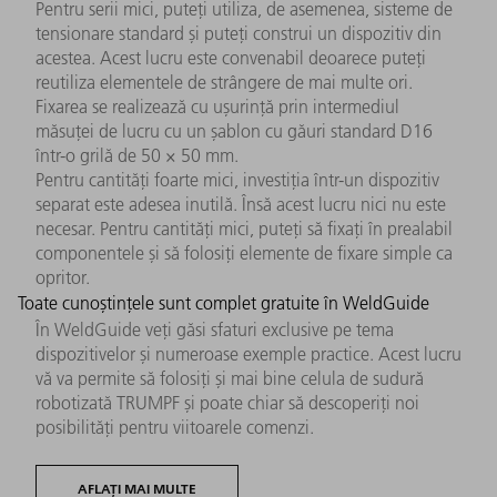
Pentru serii mici, puteți utiliza, de asemenea, sisteme de
tensionare standard și puteți construi un dispozitiv din
acestea. Acest lucru este convenabil deoarece puteți
reutiliza elementele de strângere de mai multe ori.
Fixarea se realizează cu ușurință prin intermediul
măsuței de lucru cu un șablon cu găuri standard D16
într-o grilă de 50 × 50 mm.
Pentru cantități foarte mici, investiția într-un dispozitiv
separat este adesea inutilă. Însă acest lucru nici nu este
necesar. Pentru cantități mici, puteți să fixați în prealabil
componentele și să folosiți elemente de fixare simple ca
opritor.
Toate cunoștințele sunt complet gratuite în WeldGuide
În WeldGuide veți găsi sfaturi exclusive pe tema
dispozitivelor și numeroase exemple practice. Acest lucru
vă va permite să folosiți și mai bine celula de sudură
robotizată TRUMPF și poate chiar să descoperiți noi
posibilități pentru viitoarele comenzi.
AFLAȚI MAI MULTE