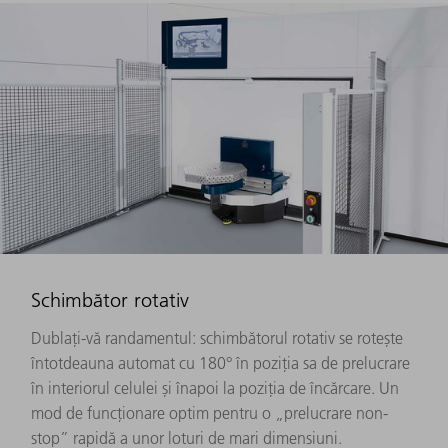
Schimbător rotativ
Dublați-vă randamentul: schimbătorul rotativ se rotește
întotdeauna automat cu 180° în poziția sa de prelucrare
în interiorul celulei și înapoi la poziția de încărcare. Un
mod de funcționare optim pentru o „prelucrare non-
stop” rapidă a unor loturi de mari dimensiuni.