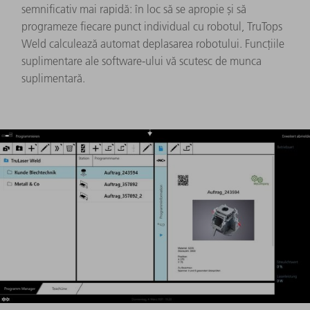
semnificativ mai rapidă: în loc să se apropie și să
programeze fiecare punct individual cu robotul, TruTops
Weld calculează automat deplasarea robotului. Funcțiile
suplimentare ale software-ului vă scutesc de munca
suplimentară.