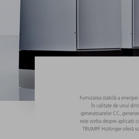
Furnizarea stabilă a energie
În calitate de unul din
generatoarelor CC, generato
este vorba despre aplicații c
TRUMPF Hüttinger oferă sol