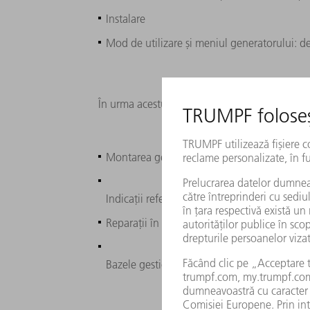
Instalare
Mod de utilizare și meniul generatorului: des
În urma acestui curs de instruire, puteți efectu
Montarea generatorului: funcționare și int
Indicații referitoare la întreținere
Reparații în cazurile de erori simple
Bazele gestionării arcului