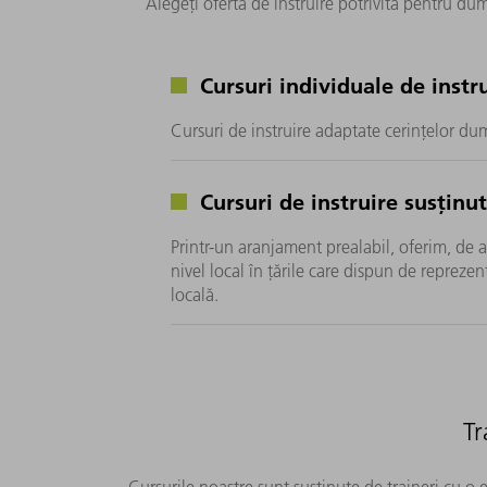
Alegeți oferta de instruire potrivită pentru du
Cursuri individuale de instr
Cursuri de instruire adaptate cerințelor d
Cursuri de instruire susținut
Printr-un aranjament prealabil, oferim, de a
nivel local în țările care dispun de reprezen
locală.
Tr
Cursurile noastre sunt susținute de traineri cu o e