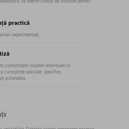
eavoastră, vă oferim cursuri de instruire pentru
ță practică
raineri experimentați.
tiză
m cunoștințele noastre referitoare la
și cunoștințe speciale, specifice
i activitatea.
ții
 aplicațiilor. Datorită acestei experiențe practice,