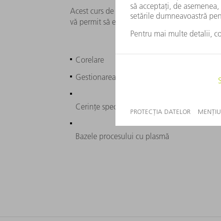
Acest curs de instruire vă permite să adapta
vă permit să efectuați setările necesare în ace
Corelare
Gestionarea arcului
Cerințe specifice clientului
Bazele procesului cu plasmă