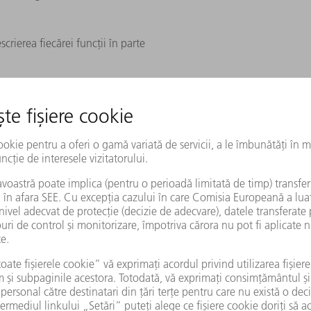
crierea fiecărei funcții în parte
a pe cont propriu lucrări de întreținere și reparații simple.
eracțiunea componentelor individuale și a modulelor