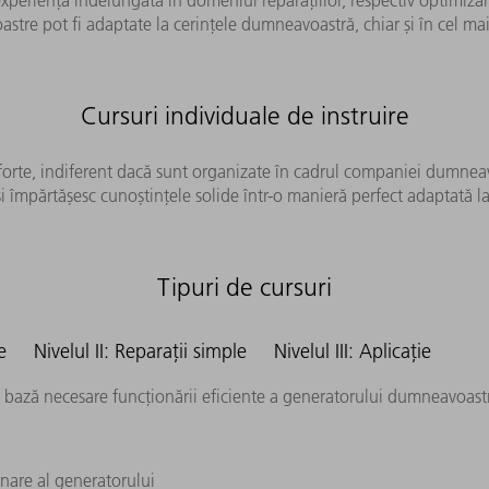
oastre pot fi adaptate la cerințele dumneavoastră, chiar și în cel mai
Cursuri individuale de instruire
forte, indiferent dacă sunt organizate în cadrul companiei dumneavo
și împărtășesc cunoștințele solide într-o manieră perfect adaptată la 
Tipuri de cursuri
te
Nivelul II: Reparații simple
Nivelul III: Aplicație
e bază necesare funcționării eficiente a generatorului dumneavoast
nare al generatorului