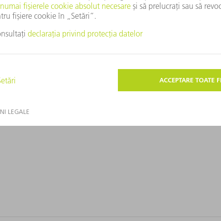
ți în mod optim generatorul la domeniul dumneavoastră de activita
st scop.