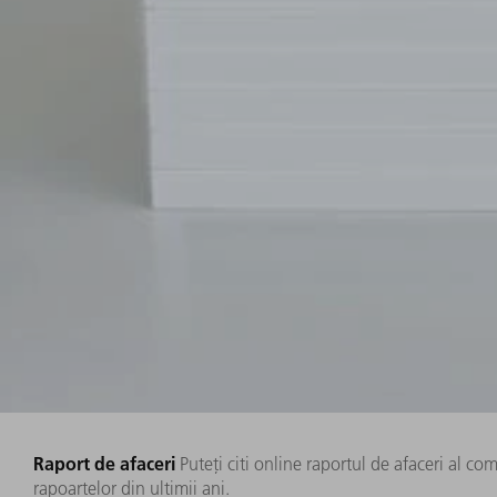
Raport de afaceri
Puteți citi online raportul de afaceri al co
rapoartelor din ultimii ani.