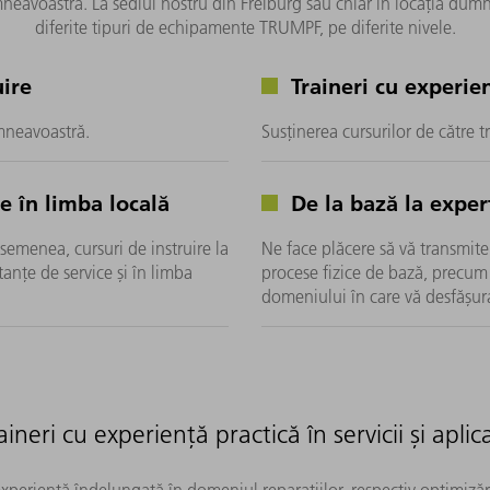
mneavoastră. La sediul nostru din Freiburg sau chiar în locația dumn
diferite tipuri de echipamente TRUMPF, pe diferite nivele.
uire
Traineri cu experien
umneavoastră.
Susținerea cursurilor de către t
e în limba locală
De la bază la exper
semenea, cursuri de instruire la
Ne face plăcere să vă transmite
tanțe de service și în limba
procese fizice de bază, precum 
domeniului în care vă desfășuraț
aineri cu experiență practică în servicii și aplica
xperiență îndelungată în domeniul reparațiilor, respectiv optimizării