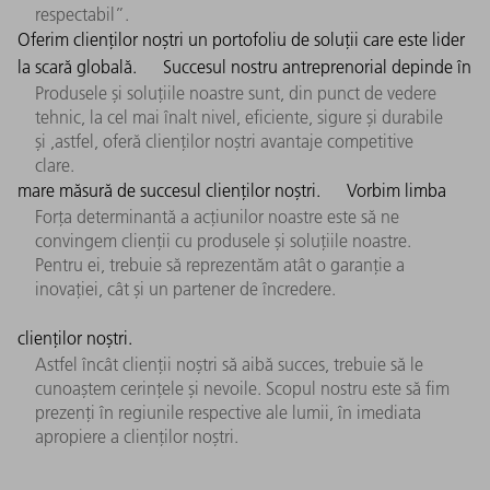
respectabil”.
Oferim clienților noștri un portofoliu de soluții care este lider
la scară globală.
Succesul nostru antreprenorial depinde în
Produsele și soluțiile noastre sunt, din punct de vedere
tehnic, la cel mai înalt nivel, eficiente, sigure și durabile
și ,astfel, oferă clienților noștri avantaje competitive
clare.
mare măsură de succesul clienților noștri.
Vorbim limba
Forța determinantă a acțiunilor noastre este să ne
convingem clienții cu produsele și soluțiile noastre.
Pentru ei, trebuie să reprezentăm atât o garanție a
inovației, cât și un partener de încredere.
clienților noștri.
Astfel încât clienții noștri să aibă succes, trebuie să le
cunoaștem cerințele și nevoile. Scopul nostru este să fim
prezenți în regiunile respective ale lumii, în imediata
apropiere a clienților noștri.