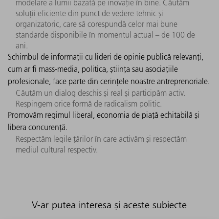
modelare a lumii bazată pe inovație în bine. Căutăm
soluții eficiente din punct de vedere tehnic și
organizatoric, care să corespundă celor mai bune
standarde disponibile în momentul actual – de 100 de
ani.
Schimbul de informații cu lideri de opinie publică relevanți,
cum ar fi mass-media, politica, știința sau asociațiile
profesionale, face parte din cerințele noastre antreprenoriale.
Căutăm un dialog deschis și real și participăm activ.
Respingem orice formă de radicalism politic.
Promovăm regimul liberal, economia de piață echitabilă și
libera concurență.
Respectăm legile țărilor în care activăm și respectăm
mediul cultural respectiv.
V-ar putea interesa și aceste subiecte