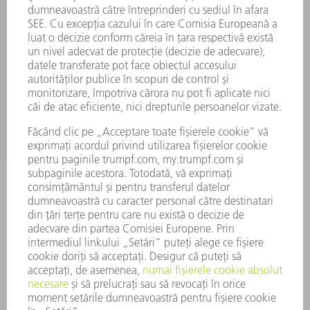
UNELTE ELECTRICE
SMART FACTORY
SOFTWARE
SERVICII
APLICAȚII
DOMENII DE ACTIVITATE
COMPANIE
CARIERĂ
OFERTE DE LOCURI DE MUNCĂ
PROFILUL COMPANIEI
COMITET EXECUTIV
RAPORT DE AFACERI
PRINCIPII DE BAZĂ ALE COMPANIEI
CONFORMITATE
SISTEMUL AVERTIZORILOR DE INTEGRITATE
SECURITATE
COMUNICATE DE PRESĂ
REVISTE
SUSTENABILITATE
MEDIU ȘI CLIMĂ
ASPECTE SOCIALE ȘI DE ÎNTREPRINDERE
GUVERNANȚA CORPORATIVĂ