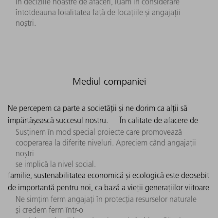
În deciziile noastre de afaceri, luăm în considerare
întotdeauna loialitatea față de locațiile și angajații
noștri.
Mediul companiei
Ne percepem ca parte a societății și ne dorim ca alții să
împărtășească succesul nostru.
În calitate de afacere de
Susținem în mod special proiecte care promovează
cooperarea la diferite niveluri. Apreciem când angajații
noștri
se implică la nivel social.
familie, sustenabilitatea economică și ecologică este deosebit
de importantă pentru noi, ca bază a vieții generațiilor viitoare
Ne simțim ferm angajați în protecția resurselor naturale
și credem ferm într-o