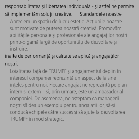
responsabilitatea și libertatea individuală - și astfel ne permite
să implementăm soluții creative.
Standardele noastre
Apreciem un spațiu de lucru estetic. Acțiunile noastre
sunt motivate de puterea noastră creativă. Promovăm
abilitățile personale și profesionale ale angajaților noștri
printr-o gamă largă de oportunități de dezvoltare și
instruire.
înalte de performanță și calitate se aplică și angajaților
noștri.
Loialitatea față de TRUMPF și angajamentul deplin în
interesul companiei reprezintă un aspect de la sine
înțeles pentru noi. Fiecare angajat ne reprezintă pe plan
intern și extern – și, prin urmare, este un ambasador al
companiei. De asemenea, ne așteptăm ca managerii
noștri să dea un exemplu pentru angajații lor, să-și
conducă echipele către succes și să ajute la dezvoltarea
TRUMPF în mod strategic.