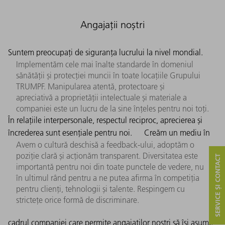
Angajații noștri
Suntem preocupați de siguranța lucrului la nivel mondial.
Implementăm cele mai înalte standarde în domeniul
sănătății și protecției muncii în toate locațiile Grupului
TRUMPF. Manipularea atentă, protectoare și
apreciativă a proprietății intelectuale și materiale a
companiei este un lucru de la sine înțeles pentru noi toți.
În relațiile interpersonale, respectul reciproc, aprecierea și
încrederea sunt esențiale pentru noi.
Creăm un mediu în
Avem o cultură deschisă a feedback-ului, adoptăm o
poziție clară și acționăm transparent. Diversitatea este
SERVICE ȘI CONTACT
importantă pentru noi din toate punctele de vedere, nu
în ultimul rând pentru a ne putea afirma în competiția
pentru clienți, tehnologii și talente. Respingem cu
strictețe orice formă de discriminare.
cadrul companiei care permite angajaților noștri să își asume