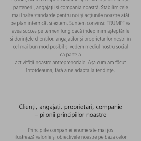
partenerii, angajații și compania noastră. Stabilim cele
mai înalte standarde pentru noi și acțiunile noastre atât
pe plan intern cât și extern. Suntem convinși: TRUMPF va
avea succes pe termen lung dacă îndeplinim așteptările
și dorințele clienților, angajaților și proprietarilor noștri în
cel mai bun mod posibil și vedem mediul nostru social
ca parte a
activității noastre antreprenoriale. Așa cum am făcut
întotdeauna, fără a ne adapta la tendințe.
Clienți, angajați, proprietari, companie
– pilonii principiilor noastre
Principiile companiei enumerate mai jos
ilustrează valorile și obiectivele noastre pe baza celor